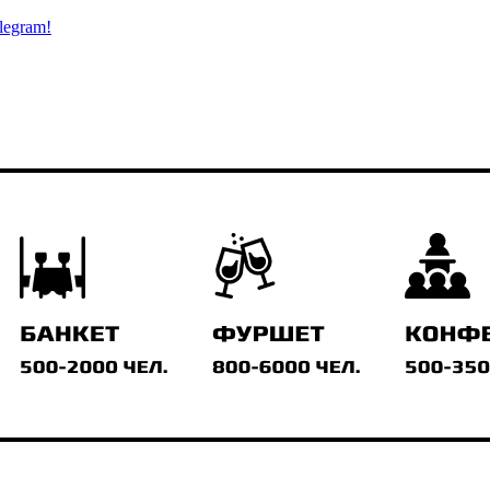
legram!