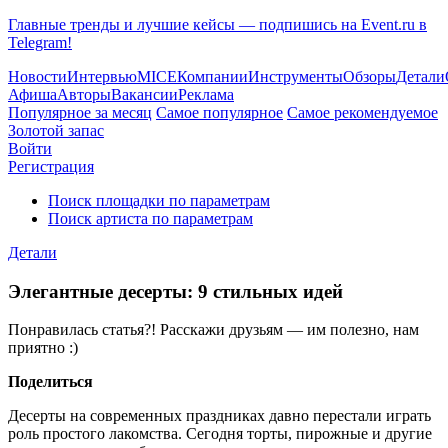
Главные тренды и лучшие кейсы — подпишись на Event.ru в
Telegram!
Новости
Интервью
MICE
Компании
Инструменты
Обзоры
Детали
Афиша
Авторы
Вакансии
Реклама
Популярное за месяц
Самое популярное
Самое рекомендуемое
Золотой запас
Войти
Регистрация
Поиск площадки по параметрам
Поиск артиста по параметрам
Детали
Элегантные десерты: 9 стильных идей
Понравилась статья?! Расскажи друзьям — им полезно, нам
приятно :)
Поделиться
Десерты на современных праздниках давно перестали играть
роль простого лакомства. Сегодня торты, пирожные и другие