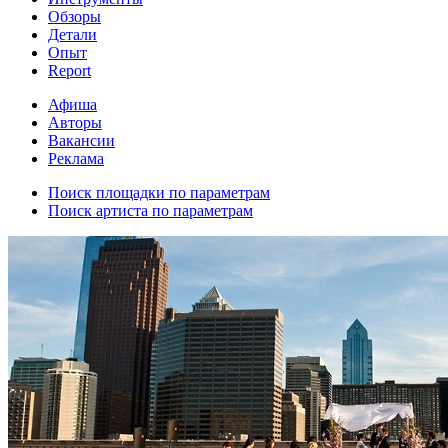
Обзоры
Детали
Опыт
Report
Афиша
Авторы
Вакансии
Реклама
Поиск площадки по параметрам
Поиск артиста по параметрам