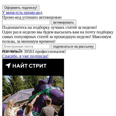
Оформить подписку!
У меня есть промо-код
Промо-код успешно активирован
активировать
Подпишитесь на подборку лучших статей за неделю!
Один раз в неделю мы будем высылать вам на почту подборку
самых популярных статей за прошедшую неделю! Максимум
пользы, за минимум времени!
подписаться на рассылку
осталось
7
с
Нас читают
39503
профессионалов!
Спасибо, я уже подписан!