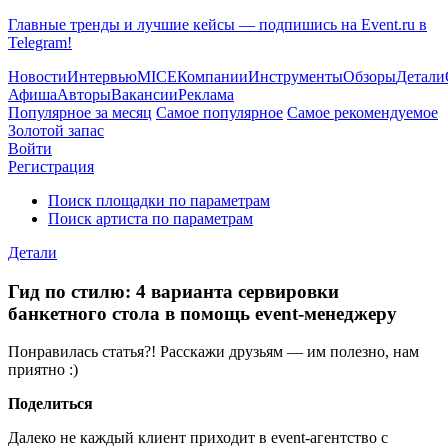
Главные тренды и лучшие кейсы — подпишись на Event.ru в
Telegram!
Новости
Интервью
MICE
Компании
Инструменты
Обзоры
Детали
Афиша
Авторы
Вакансии
Реклама
Популярное за месяц
Самое популярное
Самое рекомендуемое
Золотой запас
Войти
Регистрация
Поиск площадки по параметрам
Поиск артиста по параметрам
Детали
Гид по стилю: 4 варианта сервировки
банкетного стола в помощь event-менеджеру
Понравилась статья?! Расскажи друзьям — им полезно, нам
приятно :)
Поделиться
Далеко не каждый клиент приходит в event-агентство с