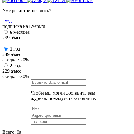
Уже регистрировались?
вход
подписка на Event.ru
6
месяцев
299
a
/мес.
1
год
249
a
/мес.
скидка
~20%
2
года
229
a
/мес.
скидка
~30%
Чтобы мы могли доставить вам
журнал, пожалуйста заполните:
Всего:
0
a