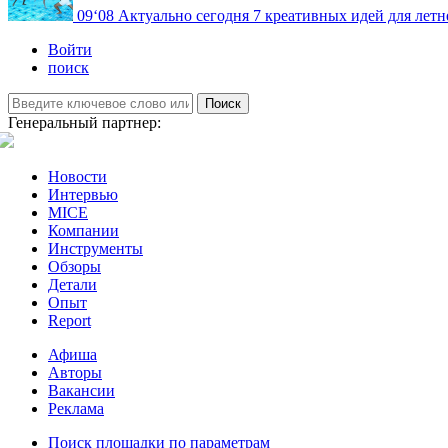
09
‘08
Актуально сегодня
7 креативных идей для летн
Войти
поиск
Поиск
Генеральный партнер:
Новости
Интервью
MICE
Компании
Инструменты
Обзоры
Детали
Опыт
Report
Афиша
Авторы
Вакансии
Реклама
Поиск площадки по параметрам