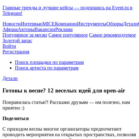
Главные тренды и лучшие кейсы — подпишись на Event.ru в
Telegram!
Новости
Интервью
MICE
Компании
Инструменты
Обзоры
Детали
Афиша
Авторы
Вакансии
Реклама
Популярное за месяц
Самое популярное
Самое рекомендуемое
Золотой запас
Войти
Регистрация
Поиск площадки по параметрам
Поиск артиста по параметрам
Детали
Готовы к весне? 12 веселых идей для open-air
Понравилась статья?! Расскажи друзьям — им полезно, нам
приятно :)
Поделиться
С приходом весны многие организаторы предпочитают
проводить мероприятия на открытых пространствах, позволяя