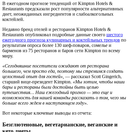
В ежегодном прогнозе тенденций от Kimpton Hotels &
Restaurants предсказали рост популярности альтернативных
диет, неожиданных ингредиентов и слабоалкогольных
коктейлей.
Недавно бренд отелей и ресторанов Kimpton Hotels &
Restaurants опубликовал подробные данные своего
шестого
ежегодного прогноза кулинарных и коктейльных трендов
по
результатам опроса более 130 шеф-поваров, сомелье и
барменов из 75 ресторанов и баров сети Kimpton по всему
миру.
«Сегодняшние посетители ожидают от ресторана
большего, чем просто еда, поэтому мы стремимся создать
целостный опыт для гостей»,
— рассказал Scott Gingerich,
старший вице-президент Kimpton.
«Мы хотим, чтобы наши
бары и рестораны были достойны быть целью
путешествия… Наш ежегодный прогноз — это еще и
возможность для нашей команды рассказать о том, чего мы
больше всего ждем в наступающем году».
Вот некоторые ключевые выводы из отчета:
Безглютеновые, вегетарианские, веганские и
кето диеты