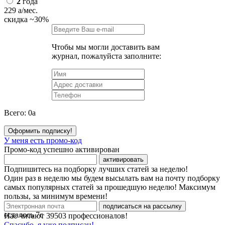
2
года
229
a
/мес.
скидка
~30%
Чтобы мы могли доставить вам
журнал, пожалуйста заполните:
Всего:
0
a
Оформить подписку!
У меня есть промо-код
Промо-код успешно активирован
активировать
Подпишитесь на подборку лучших статей за неделю!
Один раз в неделю мы будем высылать вам на почту подборку
самых популярных статей за прошедшую неделю! Максимум
пользы, за минимум времени!
подписаться на рассылку
осталось
7
с
Нас читают
39503
профессионалов!
Спасибо, я уже подписан!