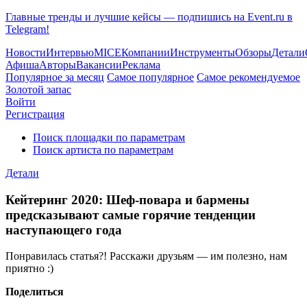
Главные тренды и лучшие кейсы — подпишись на Event.ru в
Telegram!
Новости
Интервью
MICE
Компании
Инструменты
Обзоры
Детали
Афиша
Авторы
Вакансии
Реклама
Популярное за месяц
Самое популярное
Самое рекомендуемое
Золотой запас
Войти
Регистрация
Поиск площадки по параметрам
Поиск артиста по параметрам
Детали
Кейтеринг 2020: Шеф-повара и бармены
предсказывают самые горячие тенденции
наступающего года
Понравилась статья?! Расскажи друзьям — им полезно, нам
приятно :)
Поделиться