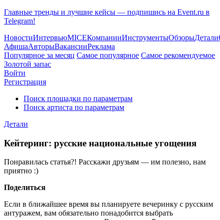
Главные тренды и лучшие кейсы — подпишись на Event.ru в
Telegram!
Новости
Интервью
MICE
Компании
Инструменты
Обзоры
Детали
Афиша
Авторы
Вакансии
Реклама
Популярное за месяц
Самое популярное
Самое рекомендуемое
Золотой запас
Войти
Регистрация
Поиск площадки по параметрам
Поиск артиста по параметрам
Детали
Кейтеринг: русские национальные угощения
Понравилась статья?! Расскажи друзьям — им полезно, нам
приятно :)
Поделиться
Если в ближайшее время вы планируете вечеринку с русским
антуражем, вам обязательно понадобится выбрать