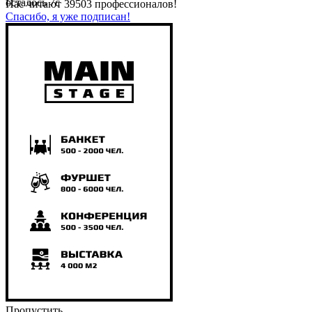
осталось
7
с
Нас читают
39503
профессионалов!
Спасибо, я уже подписан!
Пропустить