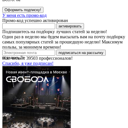
Оформить подписку!
У меня есть промо-код
Промо-код успешно активирован
активировать
Подпишитесь на подборку лучших статей за неделю!
Один раз в неделю мы будем высылать вам на почту подборку
самых популярных статей за прошедшую неделю! Максимум
пользы, за минимум времени!
подписаться на рассылку
осталось
7
с
Нас читают
39503
профессионалов!
Спасибо, я уже подписан!