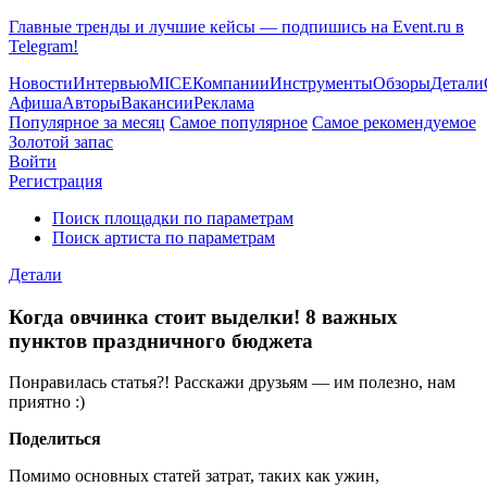
Главные тренды и лучшие кейсы — подпишись на Event.ru в
Telegram!
Новости
Интервью
MICE
Компании
Инструменты
Обзоры
Детали
Афиша
Авторы
Вакансии
Реклама
Популярное за месяц
Самое популярное
Самое рекомендуемое
Золотой запас
Войти
Регистрация
Поиск площадки по параметрам
Поиск артиста по параметрам
Детали
Когда овчинка стоит выделки! 8 важных
пунктов праздничного бюджета
Понравилась статья?! Расскажи друзьям — им полезно, нам
приятно :)
Поделиться
Помимо основных статей затрат, таких как ужин,