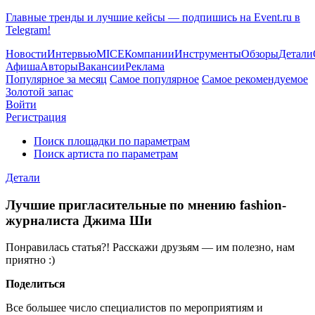
Главные тренды и лучшие кейсы — подпишись на Event.ru в
Telegram!
Новости
Интервью
MICE
Компании
Инструменты
Обзоры
Детали
Афиша
Авторы
Вакансии
Реклама
Популярное за месяц
Самое популярное
Самое рекомендуемое
Золотой запас
Войти
Регистрация
Поиск площадки по параметрам
Поиск артиста по параметрам
Детали
Лучшие пригласительные по мнению fashion-
журналиста Джима Ши
Понравилась статья?! Расскажи друзьям — им полезно, нам
приятно :)
Поделиться
Все большее число специалистов по мероприятиям и