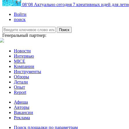
08
‘08
Актуально сегодня
7 креативных идей для летн
Войти
поиск
Поиск
Генеральный партнер:
Новости
Интервью
MICE
Компании
Инструменты
Обзоры
Детали
Опыт
Report
Афиша
Авторы
Вакансии
Реклама
Поиск площадки по параметрам