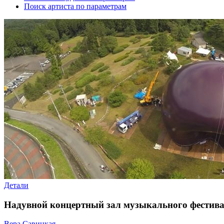
Поиск артиста по параметрам
Детали
Надувной концертный зал музыкального фестива
Вера Савицкая