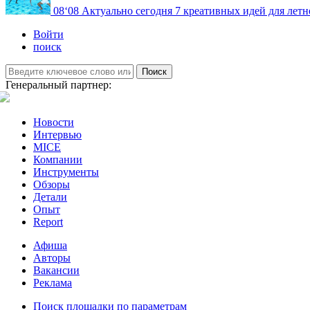
08
‘08
Актуально сегодня
7 креативных идей для летн
Войти
поиск
Поиск
Генеральный партнер:
Новости
Интервью
MICE
Компании
Инструменты
Обзоры
Детали
Опыт
Report
Афиша
Авторы
Вакансии
Реклама
Поиск площадки по параметрам