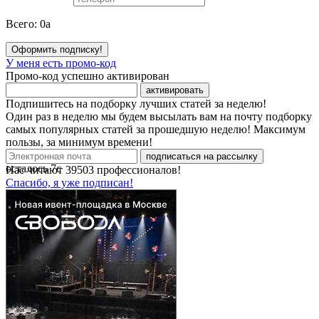
Всего:
0
a
Оформить подписку!
У меня есть промо-код
Промо-код успешно активирован
активировать
Подпишитесь на подборку лучших статей за неделю!
Один раз в неделю мы будем высылать вам на почту подборку
самых популярных статей за прошедшую неделю! Максимум
пользы, за минимум времени!
подписаться на рассылку
осталось
7
с
Нас читают
39503
профессионалов!
Спасибо, я уже подписан!