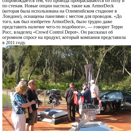
сопровождается тем, что провода пробрасываются по полу и
по стенам. Новые опции настила, такие как ArmorDeck
(которая была использована на Олимпийском стадионе в
Лондоне), оснащены панелями с местом для проводов. «До
того, как был изобретен ArmorDeck, было трудно даже
представить наличие чего-то подобного», — говорит Терри
Росс, владелец «Crowd Control Depot». Он рассказал об
огромном спросе на продукт, который компания представила
в 2011 году.