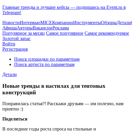
Главные тренды и лучшие кейсы — подпишись на Event.ru в
Telegram!
Новости
Интервью
MICE
Компании
Инструменты
Обзоры
Детали
Афиша
Авторы
Вакансии
Реклама
Популярное за месяц
Самое популярное
Самое рекомендуемое
Золотой запас
Войти
Регистрация
Поиск площадки по параметрам
Поиск артиста по параметрам
Детали
Новые тренды в настилах для тентовых
конструкций
Понравилась статья?! Расскажи друзьям — им полезно, нам
приятно :)
Поделиться
В последние годы роста спроса на стильные и