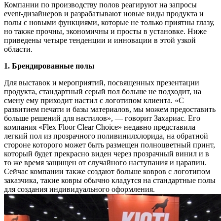
Компании по производству полов реагируют на запросы
event-дизайнеров и разрабатывают новые виды продукта и
полы с новыми функциями, которые не только приятны глазу,
но также прочны, экономичны и просты в установке. Ниже
приведены четыре тенденции и инновации в этой узкой
области.
1. Брендированные полы
Для выставок и мероприятий, посвященных презентации
продукта, стандартный серый пол больше не подходит, на
смену ему приходит настил с логотипом клиента. «С
развитием печати и базы материалов, мы можем предоставить
больше решений для настилов», — говорит Захариас. Его
компания «Flex Floor Clear Choice» недавно представила
легкий пол из прозрачного поливинилхлорида, на обратной
стороне которого может быть размещен полноцветный принт,
который будет прекрасно виден через прозрачный винил и в
то же время защищен от случайного наступания и царапин.
Сейчас компании также создают больше ковров с логотипом
заказчика, такие ковры обычно кладутся на стандартные полы
для создания индивидуального оформления.