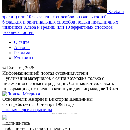
Хлеба и
зрелищ или 10 эффектных способов развлечь гостей
6 сладких и оригинальных способов подачи праздничных
чизкейков
Хлеба и зрелищ или 10 эффектных способов
развлечь гостей
О сайте
Авторы
Реклама
Контакты
© Event.ru, 2026
Информационный портал event-индустрии
Публикация материалов с сайта возможна только с
письменного согласия редакции. Сайт может содержать
информацию, не предназначенную для лиц младше 18 лет.
Основатели: Андрей и Виктория Шешенины
Сайт работает с 16 ноября 1998 года
Полная версия страницы
ПАРТНЕРЫ САЙТА:
Подпишитесь
чтобы получать новости первыми