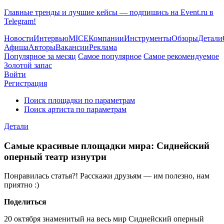
Главные тренды и лучшие кейсы — подпишись на Event.ru в
Telegram!
Новости
Интервью
MICE
Компании
Инструменты
Обзоры
Детали
Афиша
Авторы
Вакансии
Реклама
Популярное за месяц
Самое популярное
Самое рекомендуемое
Золотой запас
Войти
Регистрация
Поиск площадки по параметрам
Поиск артиста по параметрам
Детали
Самые красивые площадки мира: Сиднейский
оперный театр изнутри
Понравилась статья?! Расскажи друзьям — им полезно, нам
приятно :)
Поделиться
20 октября знаменитый на весь мир Сиднейский оперный