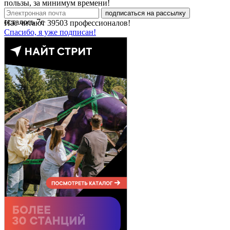
пользы, за минимум времени!
подписаться на рассылку
осталось
7
с
Нас читают
39503
профессионалов!
Спасибо, я уже подписан!