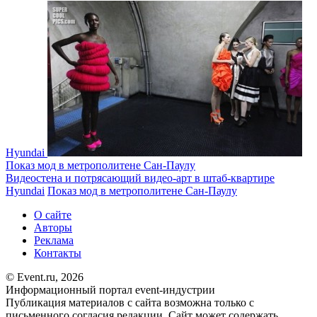
Hyundai
Показ мод в метрополитене Сан-Паулу
Видеостена и потрясающий видео-арт в штаб-квартире
Hyundai
Показ мод в метрополитене Сан-Паулу
О сайте
Авторы
Реклама
Контакты
© Event.ru, 2026
Информационный портал event-индустрии
Публикация материалов с сайта возможна только с
письменного согласия редакции. Сайт может содержать