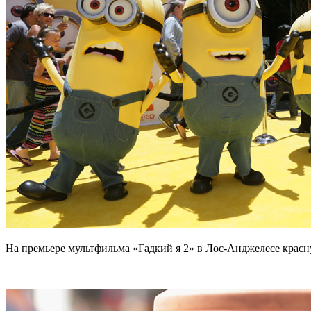
На премьере мультфильма «Гадкий я 2» в Лос-Анджелесе крас