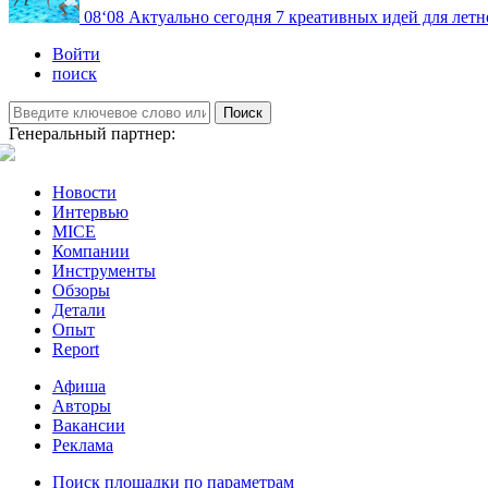
08
‘08
Актуально сегодня
7 креативных идей для летн
Войти
поиск
Поиск
Генеральный партнер:
Новости
Интервью
MICE
Компании
Инструменты
Обзоры
Детали
Опыт
Report
Афиша
Авторы
Вакансии
Реклама
Поиск площадки по параметрам