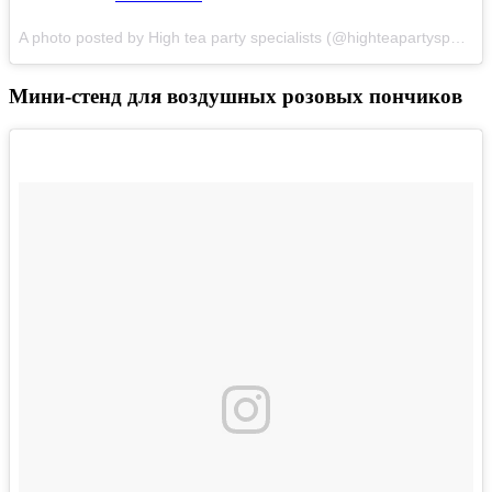
A photo posted by High tea party specialists (@highteapartyspecialists) on
Мини-стенд для воздушных розовых пончиков