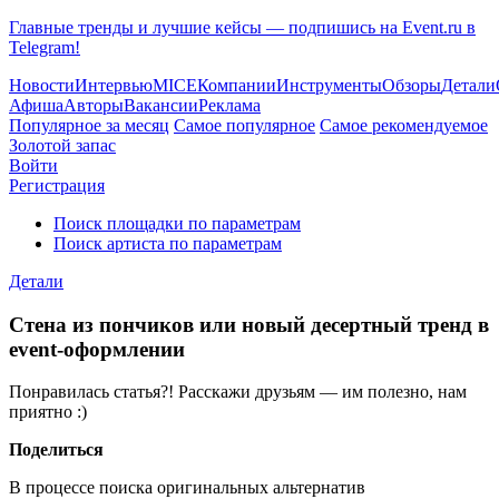
Главные тренды и лучшие кейсы — подпишись на Event.ru в
Telegram!
Новости
Интервью
MICE
Компании
Инструменты
Обзоры
Детали
Афиша
Авторы
Вакансии
Реклама
Популярное за месяц
Самое популярное
Самое рекомендуемое
Золотой запас
Войти
Регистрация
Поиск площадки по параметрам
Поиск артиста по параметрам
Детали
Стена из пончиков или новый десертный тренд в
event-оформлении
Понравилась статья?! Расскажи друзьям — им полезно, нам
приятно :)
Поделиться
В процессе поиска оригинальных альтернатив