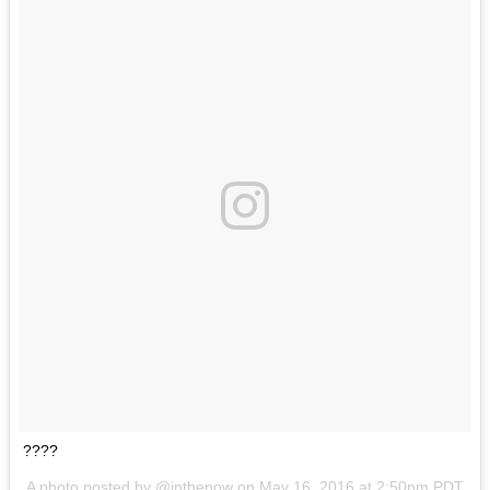
????
A photo posted by @inthenow on
May 16, 2016 at 2:50pm PDT