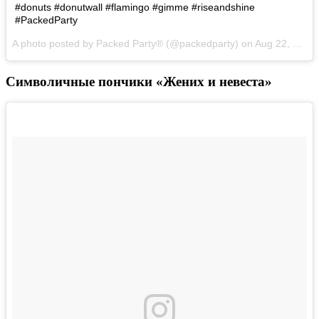
#donuts #donutwall #flamingo #gimme #riseandshine
#PackedParty
A photo posted by Packed Party® (@packedparty) on
Aug 22, 2015 at 8:45am PDT
Символичные пончики «Жених и невеста»