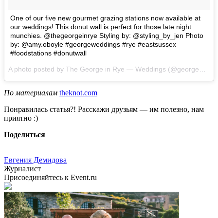
One of our five new gourmet grazing stations now available at
our weddings! This donut wall is perfect for those late night
munchies. @thegeorgeinrye Styling by: @styling_by_jen Photo
by: @amy.oboyle #georgeweddings #rye #eastsussex
#foodstations #donutwall
A photo posted by The George in Rye — Weddings (@georgeweddings) on
По материалам
theknot.com
Понравилась статья?! Расскажи друзьям — им полезно, нам
приятно :)
Поделиться
Евгения Демидова
Журналист
Присоединяйтесь к Event.ru