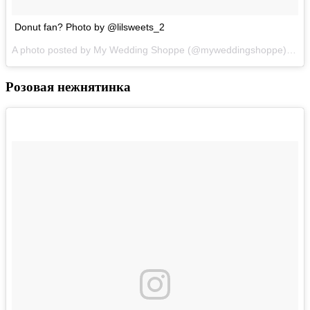
Donut fan? Photo by @lilsweets_2
A photo posted by My Wedding Shoppe (@myweddingshoppe) on
A
Розовая нежнятинка