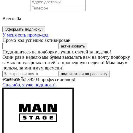
Всего:
0
a
Оформить подписку!
У меня есть промо-код
Промо-код успешно активирован
активировать
Подпишитесь на подборку лучших статей за неделю!
Один раз в неделю мы будем высылать вам на почту подборку
самых популярных статей за прошедшую неделю! Максимум
пользы, за минимум времени!
подписаться на рассылку
осталось
7
с
Нас читают
39503
профессионалов!
Спасибо, я уже подписан!