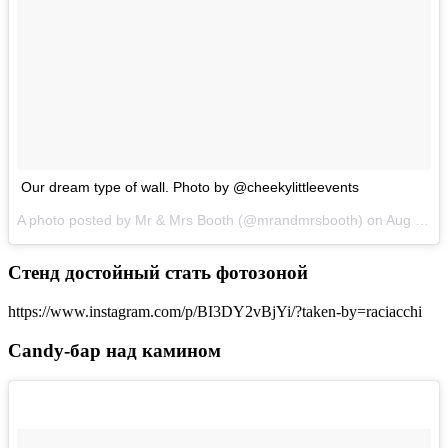
Our dream type of wall. Photo by @cheekylittleevents
A photo posted by Mr & Mrs Booth (@mrandmrsbooth) on
Aug 11, 2016 at 3:09pm PDT
Стенд достойный стать фотозоной
https://www.instagram.com/p/BI3DY2vBjYi/?taken-by=raciacchi
Candy-бар над камином