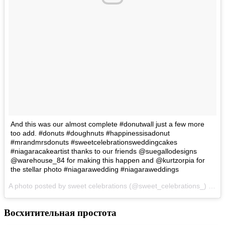
And this was our almost complete #donutwall just a few more
too add. #donuts #doughnuts #happinessisadonut
#mrandmrsdonuts #sweetcelebrationsweddingcakes
#niagaracakeartist thanks to our friends @suegallodesigns
@warehouse_84 for making this happen and @kurtzorpia for
the stellar photo #niagarawedding #niagaraweddings
A photo posted by sweet celebrations (@sweet_celebrations_) on
J
Восхитительная простота