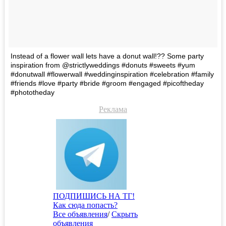
Instead of a flower wall lets have a donut wall!?? Some party
inspiration from @strictlyweddings #donuts #sweets #yum
#donutwall #flowerwall #weddinginspiration #celebration #family
#friends #love #party #bride #groom #engaged #picoftheday
#phototheday
Реклама
ПОДПИШИСЬ НА ТГ!
Как сюда попасть?
Все объявления
/
Скрыть
объявления