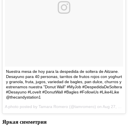
Nuestra mesa de hoy para la despedida de soltera de Aitzane.
Desayuno para 40 personas, tarritos de frutos rojos con yoghurt
y granola, fruta, jugos, variedad de bagles, pan dulce, churros y
estrenamos nuestra "Donut Wall" #MyJob #DespedidaDeSoltera
#Desayuno #LoveIt #DonutWall #Bagles #FollowUs #Like4Like
@thecandystation1
A photo posted by Tamara Romero (@tamromero) on
Aug 27, 2016 at 9:08am PDT
Яркая симметрия