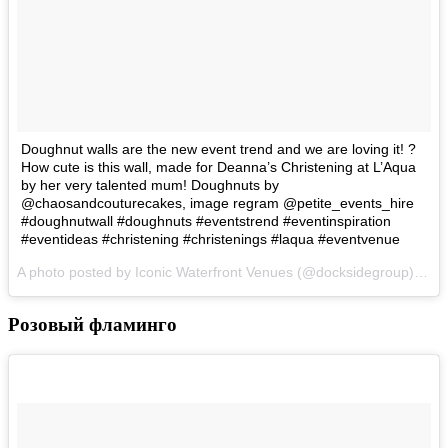
Doughnut walls are the new event trend and we are loving it! ?
How cute is this wall, made for Deanna’s Christening at L’Aqua
by her very talented mum! Doughnuts by
@chaosandcouturecakes, image regram @petite_events_hire
#doughnutwall #doughnuts #eventstrend #eventinspiration
#eventideas #christening #christenings #laqua #eventvenue
A photo posted by Iconic Waterfront Venues (@docksidegroup) on
A
Розовый фламинго