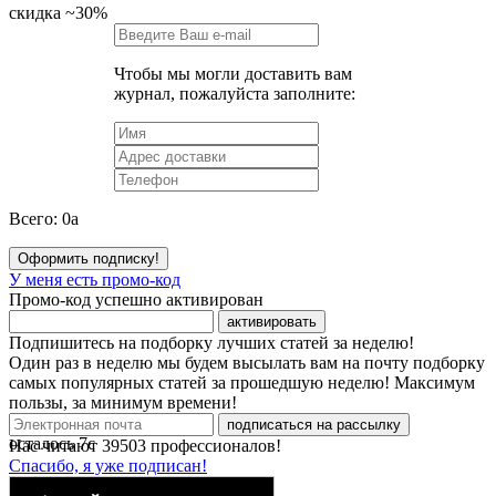
скидка
~30%
Чтобы мы могли доставить вам
журнал, пожалуйста заполните:
Всего:
0
a
Оформить подписку!
У меня есть промо-код
Промо-код успешно активирован
активировать
Подпишитесь на подборку лучших статей за неделю!
Один раз в неделю мы будем высылать вам на почту подборку
самых популярных статей за прошедшую неделю! Максимум
пользы, за минимум времени!
подписаться на рассылку
осталось
7
с
Нас читают
39503
профессионалов!
Спасибо, я уже подписан!