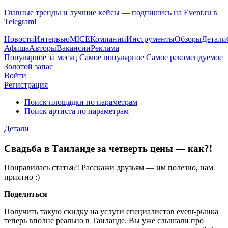
Главные тренды и лучшие кейсы — подпишись на Event.ru в
Telegram!
Новости
Интервью
MICE
Компании
Инструменты
Обзоры
Детали
Афиша
Авторы
Вакансии
Реклама
Популярное за месяц
Самое популярное
Самое рекомендуемое
Золотой запас
Войти
Регистрация
Поиск площадки по параметрам
Поиск артиста по параметрам
Детали
Свадьба в Таиланде за четверть цены — как?!
Понравилась статья?! Расскажи друзьям — им полезно, нам
приятно :)
Поделиться
Получить такую скидку на услуги специалистов event-рынка
теперь вполне реально в Таиланде. Вы уже слышали про