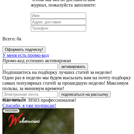
журнал, пожалуйста заполните:
Всего:
0
a
Оформить подписку!
У меня есть промо-код
Промо-код успешно активирован
активировать
Подпишитесь на подборку лучших статей за неделю!
Один раз в неделю мы будем высылать вам на почту подборку
самых популярных статей за прошедшую неделю! Максимум
пользы, за минимум времени!
подписаться на рассылку
осталось
7
с
Нас читают
39503
профессионалов!
Спасибо, я уже подписан!