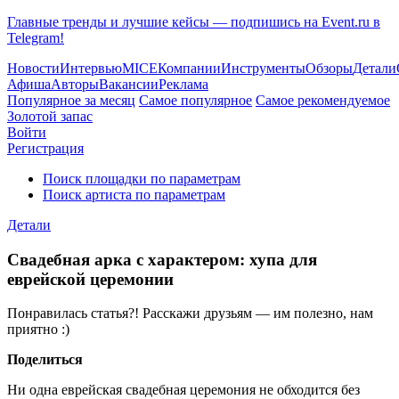
Главные тренды и лучшие кейсы — подпишись на Event.ru в
Telegram!
Новости
Интервью
MICE
Компании
Инструменты
Обзоры
Детали
Афиша
Авторы
Вакансии
Реклама
Популярное за месяц
Самое популярное
Самое рекомендуемое
Золотой запас
Войти
Регистрация
Поиск площадки по параметрам
Поиск артиста по параметрам
Детали
Свадебная арка с характером: хупа для
еврейской церемонии
Понравилась статья?! Расскажи друзьям — им полезно, нам
приятно :)
Поделиться
Ни одна еврейская свадебная церемония не обходится без