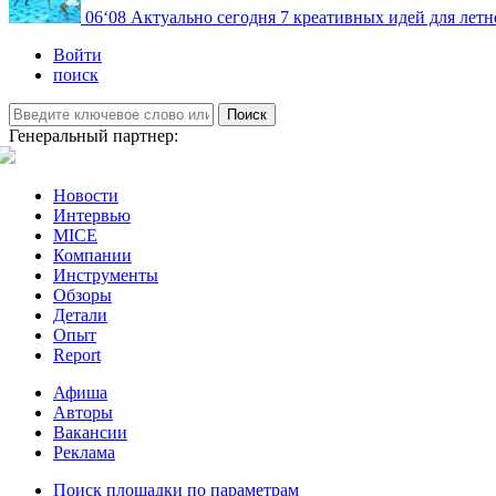
06
‘08
Актуально сегодня
7 креативных идей для летн
Войти
поиск
Поиск
Генеральный партнер:
Новости
Интервью
MICE
Компании
Инструменты
Обзоры
Детали
Опыт
Report
Афиша
Авторы
Вакансии
Реклама
Поиск площадки по параметрам