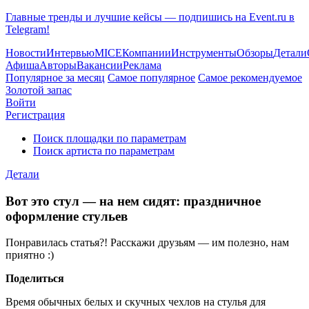
Главные тренды и лучшие кейсы — подпишись на Event.ru в
Telegram!
Новости
Интервью
MICE
Компании
Инструменты
Обзоры
Детали
Афиша
Авторы
Вакансии
Реклама
Популярное за месяц
Самое популярное
Самое рекомендуемое
Золотой запас
Войти
Регистрация
Поиск площадки по параметрам
Поиск артиста по параметрам
Детали
Вот это стул — на нем сидят: праздничное
оформление стульев
Понравилась статья?! Расскажи друзьям — им полезно, нам
приятно :)
Поделиться
Время обычных белых и скучных чехлов на стулья для