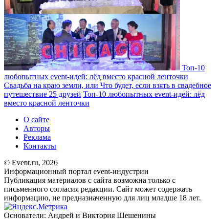
Топ-10
любопытных event-идей: лёд вместо красной ленточки
Свадьба на краю земли, или Что будет, если взять в свадебное
путешествие 25 друзей
Топ-10 любопытных event-идей: лёд
вместо красной ленточки
О сайте
Авторы
Реклама
Контакты
© Event.ru, 2026
Информационный портал event-индустрии
Публикация материалов с сайта возможна только с
письменного согласия редакции. Сайт может содержать
информацию, не предназначенную для лиц младше 18 лет.
Основатели: Андрей и Виктория Шешенины