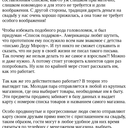
слишком новомодно и для этого не требуется и доли
воображения. С другой стороны, традиция дарить деньги на
свадьбу у нас очень хорошо прижилась, а она тоже не требует
особого воображения!
Чтобы избежать подобного рода головоломок, и был
придуман «Список подарков». Американцы любят шутить,
что прототипом ему послужило всем нам знакомое с детства
«письмо Деду Морозу». И тут никто не сможет слукавить и
сказать, что ни разу в своей жизни не писал такого письма.
Так почему же нельзя делать то же самое и взрослым?! Можно
и даже нужно. А потому стоит уговорить клиентов один раз
попробовать. Ну или по крайней мере стоит рассказать им,
как это работает.
Так как же это действительно работает? В теории это
выглядит так. Молодая пара отправляется в любой из крупных
магазинов, где она выбирает товары, необходимые им в быту.
Эти предметы продавец забивает в базу данных и выдает
карту с номером списка товаров и названием самого магазина.
Особо продвинутые и прогрессивные люди смело отправляют
карту своим друзьям прямо вместе с приглашением на свадьбу,
таким образом, гости могут в любое удобное для них время
связаться по телефону с менеджером магазина, выбрать