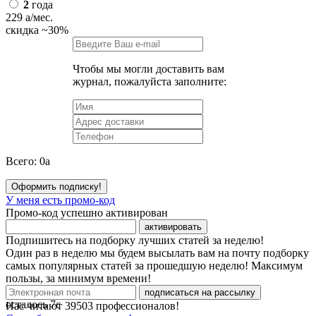
2
года
229
a
/мес.
скидка
~30%
Чтобы мы могли доставить вам
журнал, пожалуйста заполните:
Всего:
0
a
Оформить подписку!
У меня есть промо-код
Промо-код успешно активирован
активировать
Подпишитесь на подборку лучших статей за неделю!
Один раз в неделю мы будем высылать вам на почту подборку
самых популярных статей за прошедшую неделю! Максимум
пользы, за минимум времени!
подписаться на рассылку
осталось
7
с
Нас читают
39503
профессионалов!