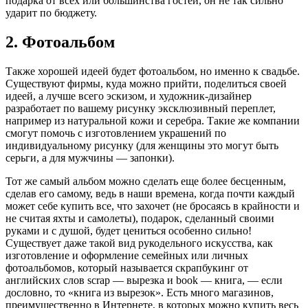
подарка от всех или большинства гостей, он не так сильно
ударит по бюджету.
2. Фотоальбом
Также хорошей идеей будет фотоальбом, но именно к свадьбе.
Существуют фирмы, куда можно прийти, поделиться своей
идеей, а лучше всего эскизом, и художник-дизайнер
разработает по вашему рисунку эксклюзивный переплет,
например из натуральной кожи и серебра. Такие же компании
смогут помочь с изготовлением украшений по
индивидуальному рисунку (для женщины это могут быть
серьги, а для мужчины — запонки).
Тот же самый альбом можно сделать еще более бесценным,
сделав его самому, ведь в наши времена, когда почти каждый
может себе купить все, что захочет (не бросаясь в крайности и
не считая яхты и самолеты), подарок, сделанный своими
руками и с душой, будет цениться особенно сильно!
Существует даже такой вид рукодельного искусства, как
изготовление и оформление семейных или личных
фотоальбомов, который называется скрапбукинг от
английских слов scrap — вырезка и book — книга, — если
дословно, то «книга из вырезок». Есть много магазинов,
преимущественно в Интернете, в которых можно купить весь