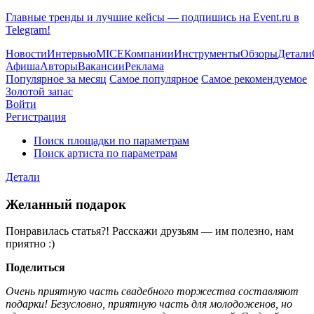
Главные тренды и лучшие кейсы — подпишись на Event.ru в
Telegram!
Новости
Интервью
MICE
Компании
Инструменты
Обзоры
Детали
Афиша
Авторы
Вакансии
Реклама
Популярное за месяц
Самое популярное
Самое рекомендуемое
Золотой запас
Войти
Регистрация
Поиск площадки по параметрам
Поиск артиста по параметрам
Детали
Желанный подарок
Понравилась статья?! Расскажи друзьям — им полезно, нам
приятно :)
Поделиться
Очень приятную часть свадебного торжества составляют
подарки! Безусловно, приятную часть для молодоженов, но