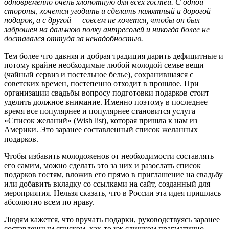
одновременно очень хлопотную для всех гостей. С одной
стороны, хочется угодить и сделать памятный и дорогой
подарок, а с другой — совсем не хочется, чтобы он был
заброшен на дальнюю полку антресолей и никогда более не
доставался оттуда за ненадобностью.
Тем более что давняя и добрая традиция дарить дефицитные и
потому крайне необходимые любой молодой семье вещи
(чайный сервиз и постельное белье), сохранившаяся с
советских времен, постепенно отходит в прошлое. При
организации свадьбы вопросу подготовки подарков стоит
уделить должное внимание. Именно поэтому в последнее
время все популярнее и популярнее становится услуга
«Список желаний» (Wish list), которая пришла к нам из
Америки. Это заранее составленный список желанных
подарков.
Чтобы избавить молодоженов от необходимости составлять
его самим, можно сделать это за них и разослать список
подарков гостям, вложив его прямо в приглашение на свадьбу
или добавить вкладку со ссылками на сайт, созданный для
мероприятия. Нельзя сказать, что в России эта идея пришлась
абсолютно всем по нраву.
Людям кажется, что вручать подарки, руководствуясь заранее
составленным списком, как-то уж слишком прагматично,