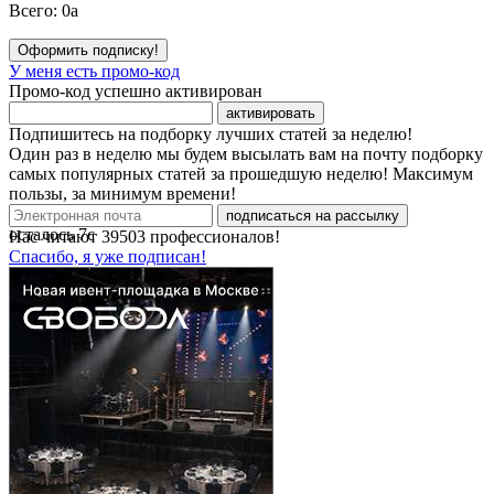
Всего:
0
a
Оформить подписку!
У меня есть промо-код
Промо-код успешно активирован
активировать
Подпишитесь на подборку лучших статей за неделю!
Один раз в неделю мы будем высылать вам на почту подборку
самых популярных статей за прошедшую неделю! Максимум
пользы, за минимум времени!
подписаться на рассылку
осталось
7
с
Нас читают
39503
профессионалов!
Спасибо, я уже подписан!