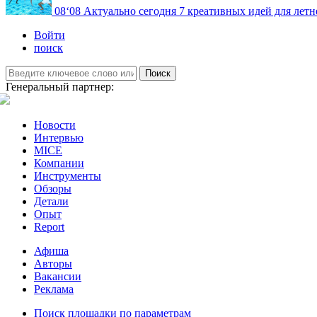
08
‘08
Актуально сегодня
7 креативных идей для летн
Войти
поиск
Поиск
Генеральный партнер:
Новости
Интервью
MICE
Компании
Инструменты
Обзоры
Детали
Опыт
Report
Афиша
Авторы
Вакансии
Реклама
Поиск площадки по параметрам