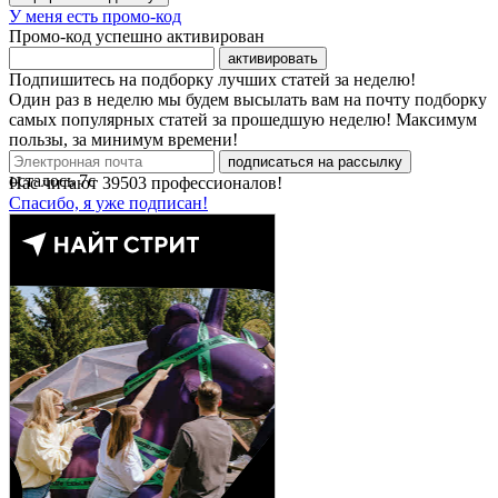
У меня есть промо-код
Промо-код успешно активирован
активировать
Подпишитесь на подборку лучших статей за неделю!
Один раз в неделю мы будем высылать вам на почту подборку
самых популярных статей за прошедшую неделю! Максимум
пользы, за минимум времени!
подписаться на рассылку
осталось
7
с
Нас читают
39503
профессионалов!
Спасибо, я уже подписан!