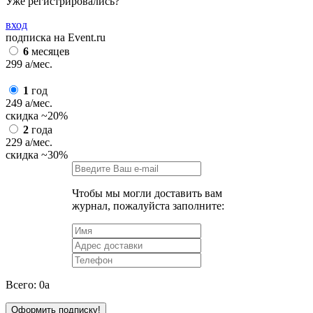
Уже регистрировались?
вход
подписка на Event.ru
6
месяцев
299
a
/мес.
1
год
249
a
/мес.
скидка
~20%
2
года
229
a
/мес.
скидка
~30%
Чтобы мы могли доставить вам
журнал, пожалуйста заполните:
Всего:
0
a
Оформить подписку!