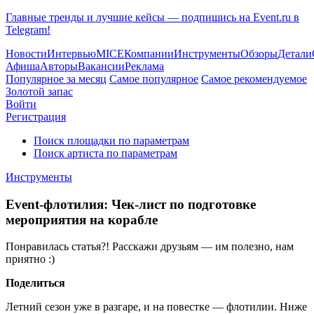
Главные тренды и лучшие кейсы — подпишись на Event.ru в
Telegram!
Новости
Интервью
MICE
Компании
Инструменты
Обзоры
Детали
Афиша
Авторы
Вакансии
Реклама
Популярное за месяц
Самое популярное
Самое рекомендуемое
Золотой запас
Войти
Регистрация
Поиск площадки по параметрам
Поиск артиста по параметрам
Инструменты
Event-флотилия: Чек-лист по подготовке
мероприятия на корабле
Понравилась статья?! Расскажи друзьям — им полезно, нам
приятно :)
Поделиться
Летний сезон уже в разгаре, и на повестке — флотилии. Ниже