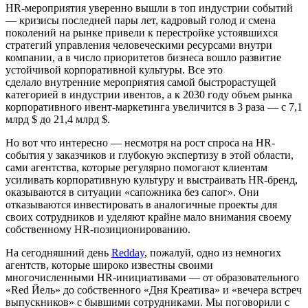
HR-мероприятия уверенно вышли в топ индустрии событий
— кризисы последней пары лет, кадровый голод и смена
поколений на рынке привели к перестройке устоявшихся
стратегий управления человеческими ресурсами внутри
компании, а в число приоритетов бизнеса вошло развитие
устойчивой корпоративной культуры. Все это
сделало внутренние мероприятия самой быстрорастущей
категорией в индустрии ивентов, а к 2030 году объем рынка
корпоративного ивент-маркетинга увеличится в 3 раза — с 7,1
млрд $ до 21,4 млрд $.
Но вот что интересно — несмотря на рост спроса на HR-
события у заказчиков и глубокую экспертизу в этой области,
сами агентства, которые регулярно помогают клиентам
усиливать корпоративную культуру и выстраивать HR-бренд,
оказываются в ситуации «сапожника без сапог». Они
отказываются инвестировать в аналогичные проекты для
своих сотрудников и уделяют крайне мало внимания своему
собственному HR-позиционированию.
На сегодняшний день
Redday
, пожалуй, одно из немногих
агентств, которые широко известны своими
многочисленными HR-инициативами — от образовательного
«Red Йель» до собственного «Дня Креатива» и «вечера встреч
выпускников» с бывшими сотрудниками. Мы поговорили с