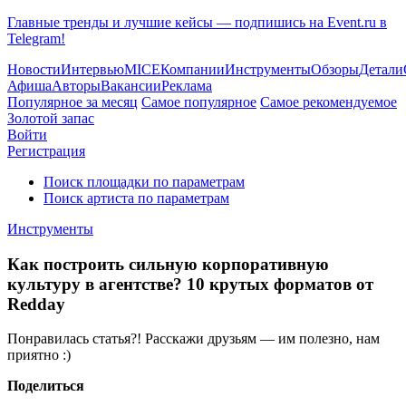
Главные тренды и лучшие кейсы — подпишись на Event.ru в
Telegram!
Новости
Интервью
MICE
Компании
Инструменты
Обзоры
Детали
Афиша
Авторы
Вакансии
Реклама
Популярное за месяц
Самое популярное
Самое рекомендуемое
Золотой запас
Войти
Регистрация
Поиск площадки по параметрам
Поиск артиста по параметрам
Инструменты
Как построить сильную корпоративную
культуру в агентстве? 10 крутых форматов от
Redday
Понравилась статья?! Расскажи друзьям — им полезно, нам
приятно :)
Поделиться