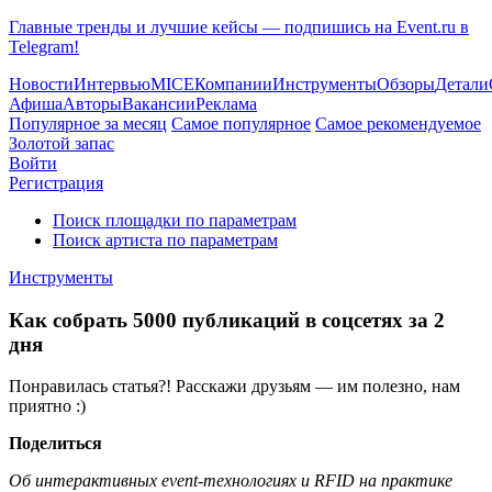
Главные тренды и лучшие кейсы — подпишись на Event.ru в
Telegram!
Новости
Интервью
MICE
Компании
Инструменты
Обзоры
Детали
Афиша
Авторы
Вакансии
Реклама
Популярное за месяц
Самое популярное
Самое рекомендуемое
Золотой запас
Войти
Регистрация
Поиск площадки по параметрам
Поиск артиста по параметрам
Инструменты
Как собрать 5000 публикаций в соцсетях за 2
дня
Понравилась статья?! Расскажи друзьям — им полезно, нам
приятно :)
Поделиться
Об интерактивных event-технологиях и RFID на практике