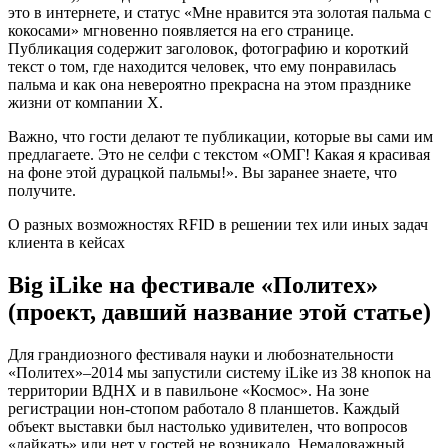
это в интернете, и статус «Мне нравится эта золотая пальма с
кокосами» мгновенно появляется на его странице.
Публикация содержит заголовок, фотографию и короткий
текст о том, где находится человек, что ему понравилась
пальма и как она невероятно прекрасна на этом празднике
жизни от компании Х.
Важно, что гости делают те публикации, которые вы сами им
предлагаете. Это не селфи с текстом «ОМГ! Какая я красивая
на фоне этой дурацкой пальмы!». Вы заранее знаете, что
получите.
О разных возможностях RFID в решении тех или иных задач
клиента в кейсах
Big iLike на фестивале «Политех»
(проект, давший название этой статье)
Для грандиозного фестиваля науки и любознательности
«Политех»–2014 мы запустили систему iLike из 38 кнопок на
территории ВДНХ и в павильоне «Космос». На зоне
регистрации нон-стопом работало 8 планшетов. Каждый
объект выставки был настолько удивителен, что вопросов
«лайкать» или нет у гостей не возникало. Немаловажный