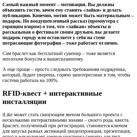
Самый важный момент – мотивация. Вы должны
объяснить гостю, зачем ему ставить «лайки» и делать
публикацию. Конечно, мотив может быть материальным –
подарок. Но воодушевленный рассказ (промоутера с
горящим взором) о том, что «лайкая» объекты и
рассказывая о фестивале своим друзьям, вы делаете
подарок городу или оставляете у себя на стене
потрясающие фотографии – тоже работает отлично.
Сам браслет как бесплатный сувенир – тоже является
неплохим бонусом к вышесказанному.
А еще проще – просто следовать требованиям подрядчика,
который, будьте уверены, горячо заинтересован в том, чтобы
система работала на 100%.
RFID-
к
вест +
интерактивные
инсталляции
iLike может стать связующим звеном большого проекта с
несколькими интерактивными зонами – своего рода, квеста.
Браслет, полученный при регистрации, становится ключом
для запуска разных активаций (видеопроекция, презентация,
игра) и накапливает данные участника (анкеты для тест-