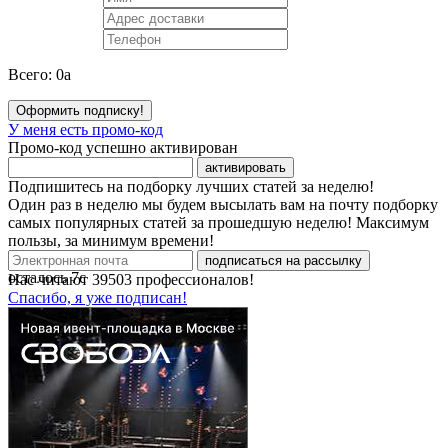
Всего:
0
a
Оформить подписку!
У меня есть промо-код
Промо-код успешно активирован
активировать
Подпишитесь на подборку лучших статей за неделю!
Один раз в неделю мы будем высылать вам на почту подборку
самых популярных статей за прошедшую неделю! Максимум
пользы, за минимум времени!
подписаться на рассылку
осталось
7
с
Нас читают
39503
профессионалов!
Спасибо, я уже подписан!