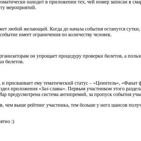
оматически находит в приложении тех, чей номер записан в смар
рту мероприятий.
т любой желающий. Когда до начала события останутся сутки, о
событие имеет ограничения по количеству человек.
ганизаторам он упрощает процедуру проверки билетов, а пользо
ки билетов.
и присваивает ему тематический статус – «Ценитель», «Фанат ф
раздел приложения «Зал славы». Первым участником этого раздел
p предусмотрена система антипремий, за пропуск события участ
, чем выше рейтинг участника, тем больше у него шансов получ
ятно :)