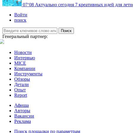
07
‘08
Актуально сегодня
7 креативных идей для летн
Войти
поиск
Поиск
Генеральный партнер:
Новости
Интервью
MICE
Компании
Инструменты
Обзоры
Детали
Опыт
Report
Афиша
Авторы
Вакансии
Реклама
Поиск площадки по параметрам