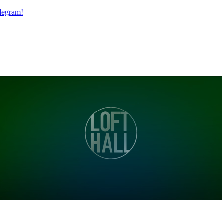
legram!