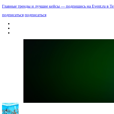
Главные тренды и лучшие кейсы — подпишись на Event.ru в Te
подписаться
подписаться