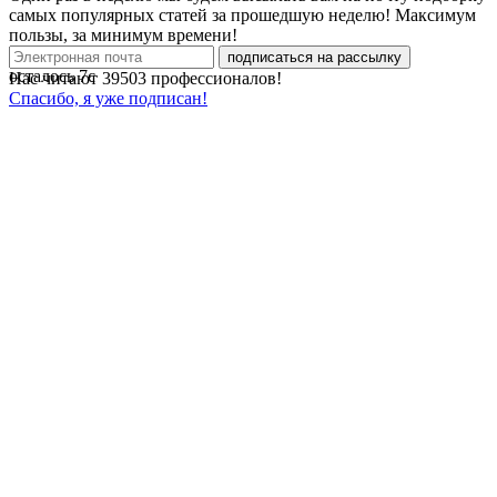
самых популярных статей за прошедшую неделю! Максимум
пользы, за минимум времени!
подписаться на рассылку
осталось
7
с
Нас читают
39503
профессионалов!
Спасибо, я уже подписан!