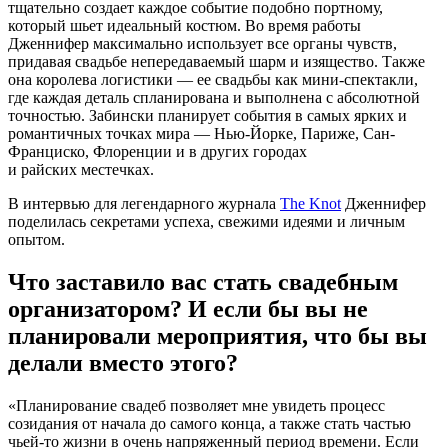
тщательно создает каждое событие подобно портному,
который шьет идеальный костюм. Во время работы
Дженнифер максимально использует все органы чувств,
придавая свадьбе непередаваемый шарм и изящество. Также
она королева логистики — ее свадьбы как мини-спектакли,
где каждая деталь спланирована и выполнена с абсолютной
точностью. Забински планирует события в самых ярких и
романтичных точках мира — Нью-Йорке, Париже, Сан-
Франциско, Флоренции и в других городах
и райских местечках.
В интервью для легендарного журнала
The Knot
Дженнифер
поделилась секретами успеха, свежими идеями и личным
опытом.
Что заставило вас стать свадебным
организатором? И если бы вы не
планировали мероприятия, что бы вы
делали вместо этого?
«Планирование свадеб позволяет мне увидеть процесс
созидания от начала до самого конца, а также стать частью
чьей-то жизни в очень напряженный период времени. Если