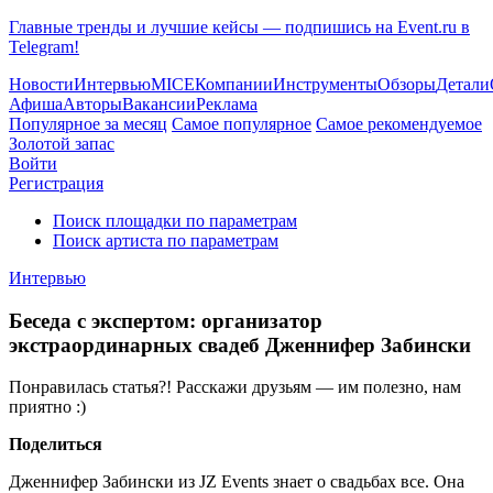
Главные тренды и лучшие кейсы — подпишись на Event.ru в
Telegram!
Новости
Интервью
MICE
Компании
Инструменты
Обзоры
Детали
Афиша
Авторы
Вакансии
Реклама
Популярное за месяц
Самое популярное
Самое рекомендуемое
Золотой запас
Войти
Регистрация
Поиск площадки по параметрам
Поиск артиста по параметрам
Интервью
Беседа с экспертом: организатор
экстраординарных свадеб Дженнифер Забински
Понравилась статья?! Расскажи друзьям — им полезно, нам
приятно :)
Поделиться
Дженнифер Забински из JZ Events знает о свадьбах все. Она