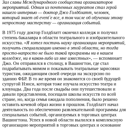
Зал
c
лавы Международного сообщества организаторов
мероприятий. Одним из почтенных лауреатов стал герой
нашего интервью — доктор Джо Голдблатт, человек,
который знает об
event
`е все, в том числе об обучении этому
непростому мастерству — организация событий.
В 1975 году доктор Голдблатт окончил колледж и получил
степень бакалавра в области театрального и изобразительного
искусства. «
Я хотел постичь науку организации мероприятий,
получить специализацию именно в этой области, но тогда
просто-напросто не было такой программы ни в нашем
колледже, ни в каком-либо из мне известных
», — вспоминает
Джо. Он отправился в столицу, в Вашингтон, где стал
подрабатывать мимом и показывать театральные зарисовки
туристам, ожидающим своей очереди на экскурсию по
зданию ФБР. В то же время он знакомится со своей будущей
супругой Нэнси, которая тоже изучала искусство театра и
клоунады. Два года после свадьбы они путешествовали и
давали представления, посещали школы искусств по всей
стране, но, когда семья ожидала пополнения, было решено
оставить кочевой образ жизни в прошлом. Голдблатт начал
деятельность по обеспечению развлекательной программы для
специальных событий, организуемых в торговых центрах
Вашингтона. Успех в новой области вылился в комплексную
организацию мероприятий в торговых центрах и основание