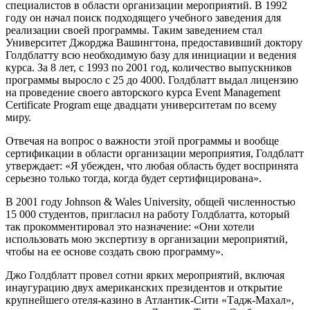
специалистов в области организации мероприятий. В 1992
году он начал поиск подходящего учебного заведения для
реализации своей программы. Таким заведением стал
Университет Джорджа Вашингтона, предоставивший доктору
Голдблатту всю необходимую базу для инициации и ведения
курса. За 8 лет, с 1993 по 2001 год, количество выпускников
программы выросло с 25 до 4000. Голдблатт выдал лицензию
на проведение своего авторского курса Event Management
Certificate Program еще двадцати университетам по всему
миру.
Отвечая на вопрос о важности этой программы и вообще
сертификации в области организации мероприятия, Голдблатт
утверждает: «Я убежден, что любая область будет воспринята
серьезно только тогда, когда будет сертифицирована».
В 2001 году Johnson & Wales University, общей численностью
15 000 студентов, пригласил на работу Голдблатта, который
так прокомментировал это назначение: «Они хотели
использовать мою экспертизу в организации мероприятий,
чтобы на ее основе создать свою программу».
Джо Голдблатт провел сотни ярких мероприятий, включая
инаугурацию двух американских президентов и открытие
крупнейшего отеля-казино в Атлантик-Сити «Тадж-Махал»,