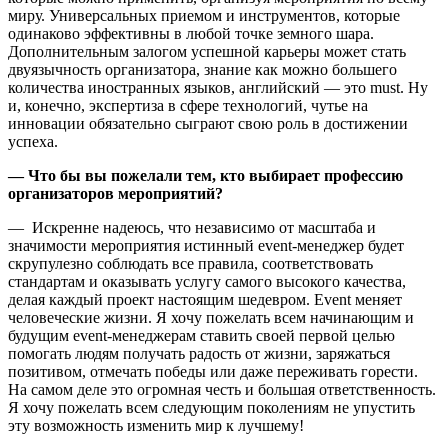
миру. Универсальных приемом и инструментов, которые
одинаково эффективны в любой точке земного шара.
Дополнительным залогом успешной карьеры может стать
двуязычность организатора, знание как можно большего
количества иностранных языков, английский — это must. Ну
и, конечно, экспертиза в сфере технологий, чутье на
инновации обязательно сыграют свою роль в достижении
успеха.
— Что бы вы пожелали тем, кто выбирает профессию
организаторов мероприятий?
— Искренне надеюсь, что независимо от масштаба и
значимости мероприятия истинный event-менеджер будет
скрупулезно соблюдать все правила, соответствовать
стандартам и оказывать услугу самого высокого качества,
делая каждый проект настоящим шедевром. Event меняет
человеческие жизни. Я хочу пожелать всем начинающим и
будущим event-менеджерам ставить своей первой целью
помогать людям получать радость от жизни, заряжаться
позитивом, отмечать победы или даже переживать горести.
На самом деле это огромная честь и большая ответственность.
Я хочу пожелать всем следующим поколениям не упустить
эту возможность изменить мир к лучшему!