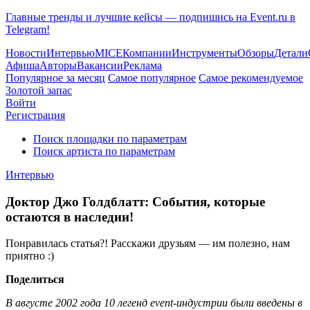
Главные тренды и лучшие кейсы — подпишись на Event.ru в
Telegram!
Новости
Интервью
MICE
Компании
Инструменты
Обзоры
Детали
Афиша
Авторы
Вакансии
Реклама
Популярное за месяц
Самое популярное
Самое рекомендуемое
Золотой запас
Войти
Регистрация
Поиск площадки по параметрам
Поиск артиста по параметрам
Интервью
Доктор Джо Голдблатт: События, которые
остаются в наследии!
Понравилась статья?! Расскажи друзьям — им полезно, нам
приятно :)
Поделиться
В августе 2002 года 10 легенд
event
-индустрии были введены в