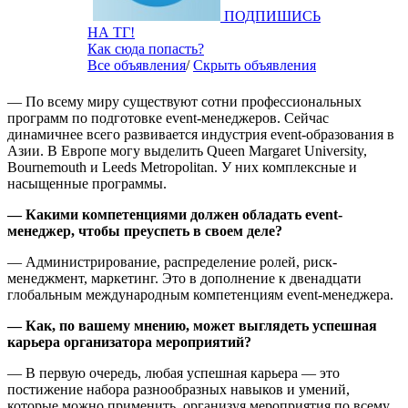
ПОДПИШИСЬ
НА ТГ!
Как сюда попасть?
Все объявления
/
Скрыть объявления
— По всему миру существуют сотни профессиональных
программ по подготовке event-менеджеров. Сейчас
динамичнее всего развивается индустрия event-образования в
Азии. В Европе могу выделить Queen Margaret University,
Bournemouth и Leeds Metropolitan. У них комплексные и
насыщенные программы.
— Какими компетенциями должен обладать
event
-
менеджер, чтобы преуспеть в своем деле?
— Администрирование, распределение ролей, риск-
менеджмент, маркетинг. Это в дополнение к двенадцати
глобальным международным компетенциям event-менеджера.
— Как, по вашему мнению, может выглядеть успешная
карьера организатора мероприятий?
— В первую очередь, любая успешная карьера — это
постижение набора разнообразных навыков и умений,
которые можно применить, организуя мероприятия по всему