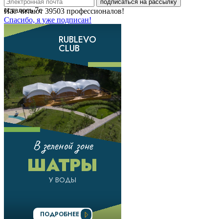
подписаться на рассылку
осталось
7
с
Нас читают
39503
профессионалов!
Спасибо, я уже подписан!