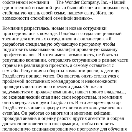
собственной компании — The Wonder Company, Inc. «Нашей
единственной и главной целью было обеспечить нормальную,
стабильную жизнь своей семье, нашему сыну. Жить по
возможности спокойной семейной жизнью».
Компания разрасталась, новые и новые сотрудники
присоединялись к команде. Голдблатт создал специальный
тренинг для штатных сотрудников и фрилансеров. «Я
разработал специальную обучающую программу, чтобы
подготовить максимально квалифицированную команду
профессионалов. Я хотел иметь возможность, не боясь за
репутацию компании, отправлять сотрудников в разные части
страны на реализацию проектов, а самому оставаться с
семьей». Репутация и обороты компании росли, к детищу
Голдблатта пришел успех. Основатель опять столкнулся с
проблемой постоянных командировок и невозможности
проводить достаточного времени дома. Он начал
задумываться о продаже компании, нашел нового владельца,
но экономический спад внес свои коррективы, и компания
опять вернулась в руки Голдблатта. В это же время доктор
Голдблатт начинает карьеру независимого консультанта по
event`ам. Он работал со многими и многими кейсами,
проводил анализ и оценку работы других агентств и собрал
достаточное количество информации, чтобы составить
полноценную специализированную программу для обучения