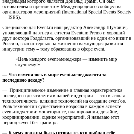
владельцем которого является Дональд Трамп. Он был
основателем и президентом Международного сообщества
организаторов мероприятий (International Special Events Society
— ISES).
Специально для Event.ru наш редактор Александр Шумович,
управляющий партнер агентства Eventum Premo и хороший
друг доктора Голдблатта, организовавший не один его визит в
Россию, взял интервью на жизненно важную для развития
индустрии тему – тему образования в сфере event.
«Цель каждого event-менеджера — изменить мир
к лучшему!»
— Что изменилось в мире
event
-менеджмента за
последнюю декаду?
— Принципиальное изменение и главная характеристика
последнего десятилетия в нашей индустрии — это высокая
технологичность, влияние технологий на создание event`ов.
Роль технологий существенно возросла в каждом аспекте
event-индустрии: мониторинге, планировании, дизайне,
координировании, оценке мероприятий. Я называю этот
период «event без границ».
— К чему должны быть готовы те, кто выбрал себе