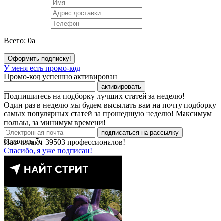
Всего:
0
a
Оформить подписку!
У меня есть промо-код
Промо-код успешно активирован
активировать
Подпишитесь на подборку лучших статей за неделю!
Один раз в неделю мы будем высылать вам на почту подборку
самых популярных статей за прошедшую неделю! Максимум
пользы, за минимум времени!
подписаться на рассылку
осталось
7
с
Нас читают
39503
профессионалов!
Спасибо, я уже подписан!