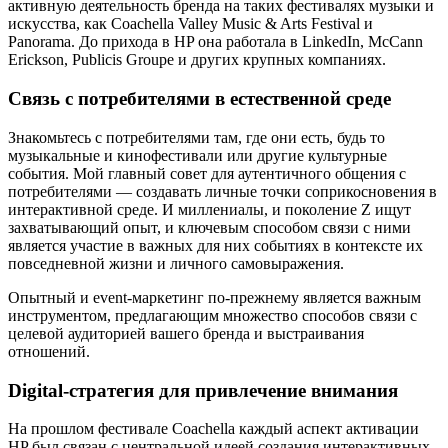
активную деятельность бренда на таких фестивалях музыки и
искусства, как Coachella Valley Music & Arts Festival и
Panorama. До прихода в HP она работала в LinkedIn, McCann
Erickson, Publicis Groupe и других крупных компаниях.
Связь с потребителями в естественной среде
Знакомьтесь с потребителями там, где они есть, будь то
музыкальные и кинофестивали или другие культурные
события. Мой главный совет для аутентичного общения с
потребителями — создавать личные точки соприкосновения в
интерактивной среде. И миллениалы, и поколение Z ищут
захватывающий опыт, и ключевым способом связи с ними
является участие в важных для них событиях в контексте их
повседневной жизни и личного самовыражения.
Опытный и event-маркетинг по-прежнему является важным
инструментом, предлагающим множество способов связи с
целевой аудиторией вашего бренда и выстраивания
отношений.
Digital-стратегия для привлечение внимания
На прошлом фестивале Coachella каждый аспект активации
HP был связан с центральной идеей создания интерактивных