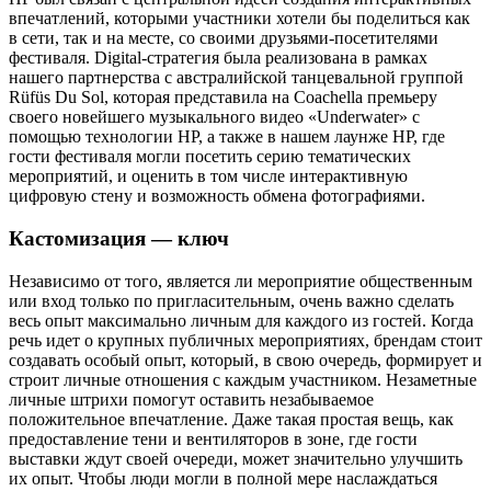
впечатлений, которыми участники хотели бы поделиться как
в сети, так и на месте, со своими друзьями-посетителями
фестиваля. Digital-стратегия была реализована в рамках
нашего партнерства с австралийской танцевальной группой
Rüfüs Du Sol, которая представила на Coachella премьеру
своего новейшего музыкального видео «Underwater» с
помощью технологии HP, а также в нашем лаунже HP, где
гости фестиваля могли посетить серию тематических
мероприятий, и оценить в том числе интерактивную
цифровую стену и возможность обмена фотографиями.
Кастомизация — ключ
Независимо от того, является ли мероприятие общественным
или вход только по пригласительным, очень важно сделать
весь опыт максимально личным для каждого из гостей. Когда
речь идет о крупных публичных мероприятиях, брендам стоит
создавать особый опыт, который, в свою очередь, формирует и
строит личные отношения с каждым участником. Незаметные
личные штрихи помогут оставить незабываемое
положительное впечатление. Даже такая простая вещь, как
предоставление тени и вентиляторов в зоне, где гости
выставки ждут своей очереди, может значительно улучшить
их опыт. Чтобы люди могли в полной мере наслаждаться