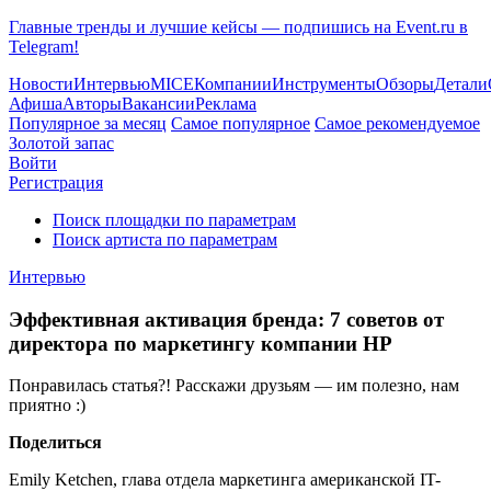
Главные тренды и лучшие кейсы — подпишись на Event.ru в
Telegram!
Новости
Интервью
MICE
Компании
Инструменты
Обзоры
Детали
Афиша
Авторы
Вакансии
Реклама
Популярное за месяц
Самое популярное
Самое рекомендуемое
Золотой запас
Войти
Регистрация
Поиск площадки по параметрам
Поиск артиста по параметрам
Интервью
Эффективная активация бренда: 7 советов от
директора по маркетингу компании HP
Понравилась статья?! Расскажи друзьям — им полезно, нам
приятно :)
Поделиться
Emily Ketchen, глава отдела маркетинга американской IT-