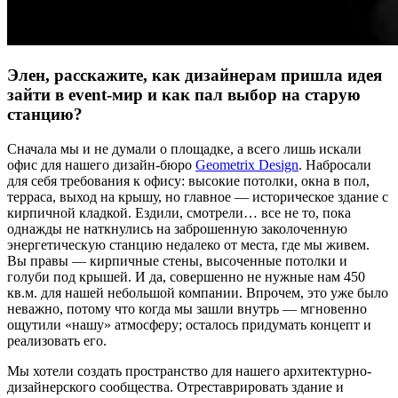
Элен, расскажите, как дизайнерам пришла идея
зайти в event-мир и как пал выбор на старую
станцию?
Сначала мы и не думали о площадке, а всего лишь искали
офис для нашего дизайн-бюро
Geometrix Design
. Набросали
для себя требования к офису: высокие потолки, окна в пол,
терраса, выход на крышу, но главное — историческое здание с
кирпичной кладкой. Ездили, смотрели… все не то, пока
однажды не наткнулись на заброшенную заколоченную
энергетическую станцию недалеко от места, где мы живем.
Вы правы — кирпичные стены, высоченные потолки и
голуби под крышей. И да, совершенно не нужные нам 450
кв.м. для нашей небольшой компании. Впрочем, это уже было
неважно, потому что когда мы зашли внутрь — мгновенно
ощутили «нашу» атмосферу; осталось придумать концепт и
реализовать его.
Мы хотели создать пространство для нашего архитектурно-
дизайнерского сообщества. Отреставрировать здание и