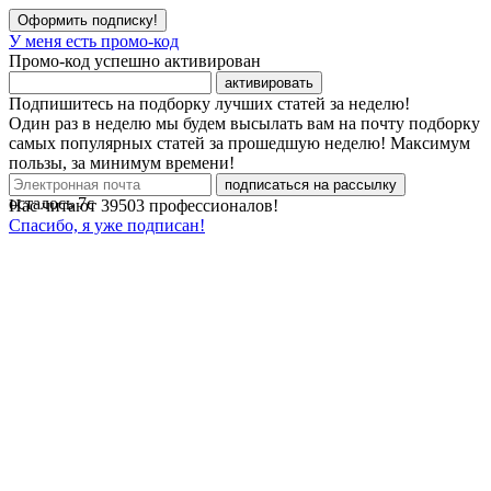
Оформить подписку!
У меня есть промо-код
Промо-код успешно активирован
активировать
Подпишитесь на подборку лучших статей за неделю!
Один раз в неделю мы будем высылать вам на почту подборку
самых популярных статей за прошедшую неделю! Максимум
пользы, за минимум времени!
подписаться на рассылку
осталось
7
с
Нас читают
39503
профессионалов!
Спасибо, я уже подписан!