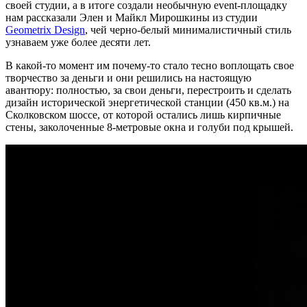
своей студии, а в итоге создали необычную event-площадку
нам рассказали Элен и Майкл Мирошкины из студии
Geometrix Design
, чей черно-белый минималистичный стиль
узнаваем уже более десяти лет.
В какой-то момент им почему-то стало тесно воплощать свое
творчество за деньги и они решились на настоящую
авантюру: полностью, за свои деньги, перестроить и сделать
дизайн исторической энергетической станции (450 кв.м.) на
Сколковском шоссе, от которой остались лишь кирпичные
стены, заколоченные 8-метровые окна и голуби под крышей.