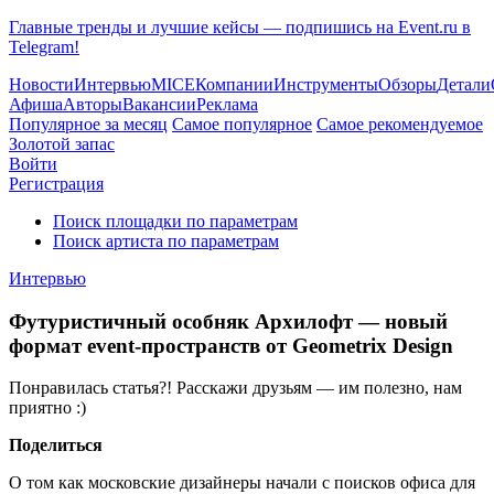
Главные тренды и лучшие кейсы — подпишись на Event.ru в
Telegram!
Новости
Интервью
MICE
Компании
Инструменты
Обзоры
Детали
Афиша
Авторы
Вакансии
Реклама
Популярное за месяц
Самое популярное
Самое рекомендуемое
Золотой запас
Войти
Регистрация
Поиск площадки по параметрам
Поиск артиста по параметрам
Интервью
Футуристичный особняк Архилофт — новый
формат event-пространств от Geometrix Design
Понравилась статья?! Расскажи друзьям — им полезно, нам
приятно :)
Поделиться
О том как московские дизайнеры начали с поисков офиса для