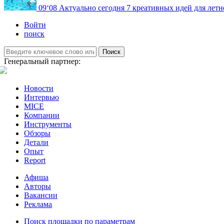
09
‘08
Актуально сегодня
7 креативных идей для летн
Войти
поиск
Поиск
Генеральный партнер:
Новости
Интервью
MICE
Компании
Инструменты
Обзоры
Детали
Опыт
Report
Афиша
Авторы
Вакансии
Реклама
Поиск площадки по параметрам