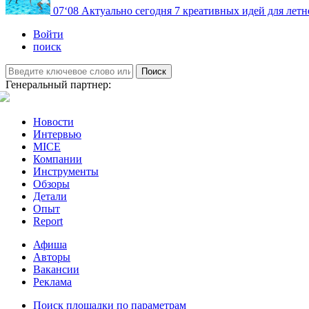
07
‘08
Актуально сегодня
7 креативных идей для летн
Войти
поиск
Поиск
Генеральный партнер:
Новости
Интервью
MICE
Компании
Инструменты
Обзоры
Детали
Опыт
Report
Афиша
Авторы
Вакансии
Реклама
Поиск площадки по параметрам