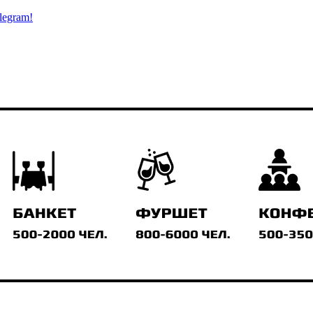
legram!