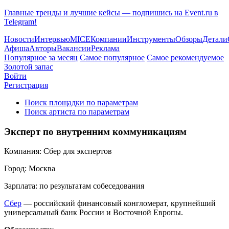
Главные тренды и лучшие кейсы — подпишись на Event.ru в
Telegram!
Новости
Интервью
MICE
Компании
Инструменты
Обзоры
Детали
Афиша
Авторы
Вакансии
Реклама
Популярное за месяц
Самое популярное
Самое рекомендуемое
Золотой запас
Войти
Регистрация
Поиск площадки по параметрам
Поиск артиста по параметрам
Эксперт по внутренним коммуникациям
Компания:
Сбер для экспертов
Город:
Москва
Зарплата:
по результатам собеседования
Сбер
— российский финансовый конгломерат, крупнейший
универсальный банк России и Восточной Европы.