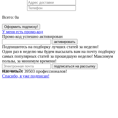
Всего:
0
a
Оформить подписку!
У меня есть промо-код
Промо-код успешно активирован
активировать
Подпишитесь на подборку лучших статей за неделю!
Один раз в неделю мы будем высылать вам на почту подборку
самых популярных статей за прошедшую неделю! Максимум
пользы, за минимум времени!
подписаться на рассылку
осталось
7
с
Нас читают
39503
профессионалов!
Спасибо, я уже подписан!