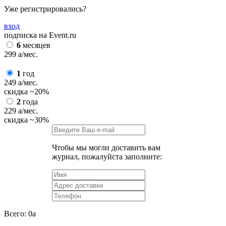
Уже регистрировались?
вход
подписка на Event.ru
6
месяцев
299
a
/мес.
1
год
249
a
/мес.
скидка
~20%
2
года
229
a
/мес.
скидка
~30%
Чтобы мы могли доставить вам
журнал, пожалуйста заполните:
Всего:
0
a