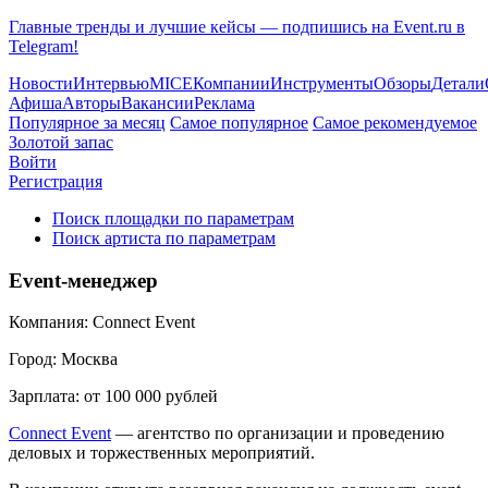
Главные тренды и лучшие кейсы — подпишись на Event.ru в
Telegram!
Новости
Интервью
MICE
Компании
Инструменты
Обзоры
Детали
Афиша
Авторы
Вакансии
Реклама
Популярное за месяц
Самое популярное
Самое рекомендуемое
Золотой запас
Войти
Регистрация
Поиск площадки по параметрам
Поиск артиста по параметрам
Event-менеджер
Компания:
Connect Event
Город:
Москва
Зарплата:
от 100 000 рублей
Connect Event
— агентство по организации и проведению
деловых и торжественных мероприятий.