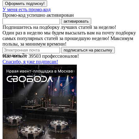
Оформить подписку!
У меня есть промо-код
Промо-код успешно активирован
активировать
Подпишитесь на подборку лучших статей за неделю!
Один раз в неделю мы будем высылать вам на почту подборку
самых популярных статей за прошедшую неделю! Максимум
пользы, за минимум времени!
подписаться на рассылку
осталось
7
с
Нас читают
39503
профессионалов!
Спасибо, я уже подписан!