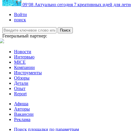
09
‘08
Актуально сегодня
7 креативных идей для летн
Войти
поиск
Поиск
Генеральный партнер:
Новости
Интервью
MICE
Компании
Инструменты
Обзоры
Детали
Опыт
Report
Афиша
Авторы
Вакансии
Реклама
Поиск площадки по параметрам