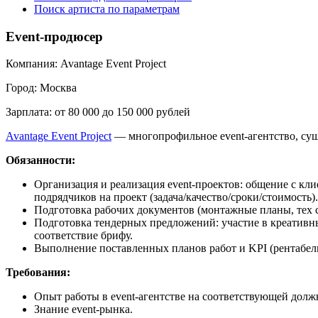
Поиск артиста по параметрам
Event-продюсер
Компания:
Avantage Event Project
Город:
Москва
Зарплата:
от 80 000 до 150 000 рублей
Avantage Event Project
— многопрофильное event-агентство, сущ
Обязанности:
Организация и реализация event-проектов: общение с кли
подрядчиков на проект (задача/качество/сроки/стоимость).
Подготовка рабочих документов (монтажные планы, тех сц
Подготовка тендерных предложений: участие в креативн
соответствие брифу.
Выполнение поставленных планов работ и KPI (рентабельн
Требования:
Опыт работы в event-агентстве на соответствующей должн
Знание event-рынка.