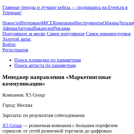
Главные тренды и лучшие кейсы — подпишись на Event.ru в
Telegram!
Новости
Интервью
MICE
Компании
Инструменты
Обзоры
Детали
Афиша
Авторы
Вакансии
Реклама
Популярное за месяц
Самое популярное
Самое рекомендуемое
Золотой запас
Войти
Регистрация
Поиск площадки по параметрам
Поиск артиста по параметрам
Менеджер направления «Маркетинговые
коммуникации»
Компания:
X5 Group
Город:
Москва
Зарплата:
по результатам собеседования
X5 Group
— розничная компания с большим портфелем
сервисов: от сетей розничной торговли до цифровых