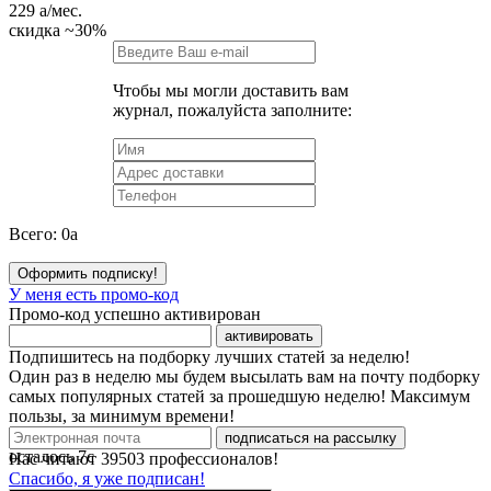
229
a
/мес.
скидка
~30%
Чтобы мы могли доставить вам
журнал, пожалуйста заполните:
Всего:
0
a
Оформить подписку!
У меня есть промо-код
Промо-код успешно активирован
активировать
Подпишитесь на подборку лучших статей за неделю!
Один раз в неделю мы будем высылать вам на почту подборку
самых популярных статей за прошедшую неделю! Максимум
пользы, за минимум времени!
подписаться на рассылку
осталось
7
с
Нас читают
39503
профессионалов!
Спасибо, я уже подписан!