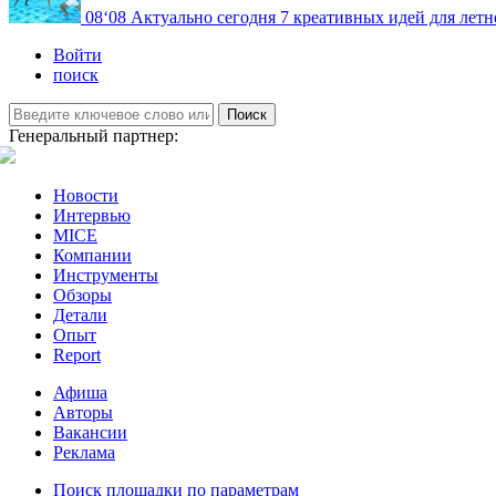
08
‘08
Актуально сегодня
7 креативных идей для летн
Войти
поиск
Поиск
Генеральный партнер:
Новости
Интервью
MICE
Компании
Инструменты
Обзоры
Детали
Опыт
Report
Афиша
Авторы
Вакансии
Реклама
Поиск площадки по параметрам