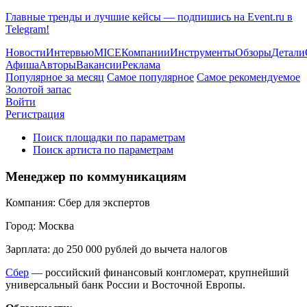
Главные тренды и лучшие кейсы — подпишись на Event.ru в
Telegram!
Новости
Интервью
MICE
Компании
Инструменты
Обзоры
Детали
Афиша
Авторы
Вакансии
Реклама
Популярное за месяц
Самое популярное
Самое рекомендуемое
Золотой запас
Войти
Регистрация
Поиск площадки по параметрам
Поиск артиста по параметрам
Менеджер по коммуникациям
Компания:
Сбер для экспертов
Город:
Москва
Зарплата:
до 250 000 рублей до вычета налогов
Сбер
— российский финансовый конгломерат, крупнейший
универсальный банк России и Восточной Европы.