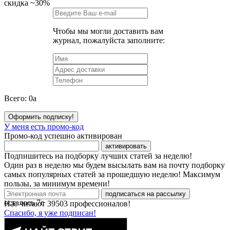
скидка
~30%
Чтобы мы могли доставить вам
журнал, пожалуйста заполните:
Всего:
0
a
Оформить подписку!
У меня есть промо-код
Промо-код успешно активирован
активировать
Подпишитесь на подборку лучших статей за неделю!
Один раз в неделю мы будем высылать вам на почту подборку
самых популярных статей за прошедшую неделю! Максимум
пользы, за минимум времени!
подписаться на рассылку
осталось
7
с
Нас читают
39503
профессионалов!
Спасибо, я уже подписан!