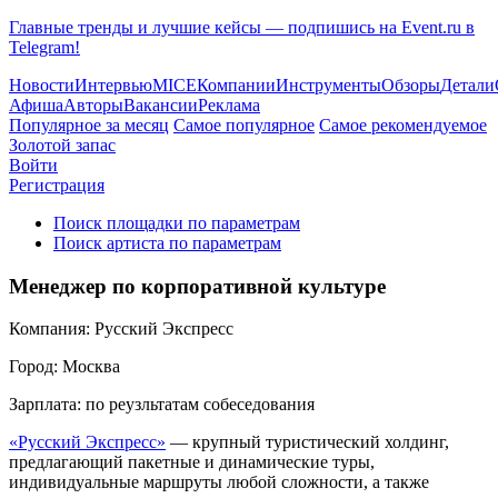
Главные тренды и лучшие кейсы — подпишись на Event.ru в
Telegram!
Новости
Интервью
MICE
Компании
Инструменты
Обзоры
Детали
Афиша
Авторы
Вакансии
Реклама
Популярное за месяц
Самое популярное
Самое рекомендуемое
Золотой запас
Войти
Регистрация
Поиск площадки по параметрам
Поиск артиста по параметрам
Менеджер по корпоративной культуре
Компания:
Русский Экспресс
Город:
Москва
Зарплата:
по реузльтатам собеседования
«Русский Экспресс»
— крупный туристический холдинг,
предлагающий пакетные и динамические туры,
индивидуальные маршруты любой сложности, а также