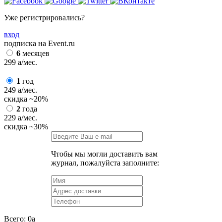
Уже регистрировались?
вход
подписка на Event.ru
6
месяцев
299
a
/мес.
1
год
249
a
/мес.
скидка
~20%
2
года
229
a
/мес.
скидка
~30%
Чтобы мы могли доставить вам
журнал, пожалуйста заполните:
Всего:
0
a