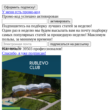
Оформить подписку!
У меня есть промо-код
Промо-код успешно активирован
активировать
Подпишитесь на подборку лучших статей за неделю!
Один раз в неделю мы будем высылать вам на почту подборку
самых популярных статей за прошедшую неделю! Максимум
пользы, за минимум времени!
подписаться на рассылку
осталось
7
с
Нас читают
39503
профессионалов!
Спасибо, я уже подписан!