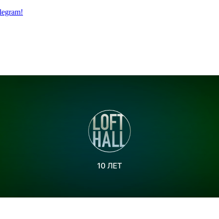
legram!