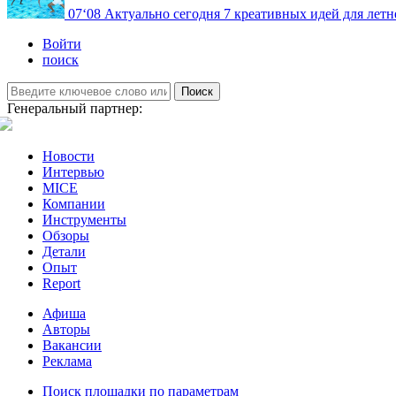
07
‘08
Актуально сегодня
7 креативных идей для летн
Войти
поиск
Поиск
Генеральный партнер:
Новости
Интервью
MICE
Компании
Инструменты
Обзоры
Детали
Опыт
Report
Афиша
Авторы
Вакансии
Реклама
Поиск площадки по параметрам