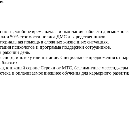
я.
 по пт, удобное время начала и окончания рабочего дня можно со
плата 50% стоимости полиса ДМС для родственников.
 Материальная помощь в сложных жизненных ситуациях.
ьтация психологов и программа поддержки сотрудников.
 рабочий день.
а спорт, ипотеку или питание. Специальные предложения от па
 близких.
а, книжный сервис Строки от МТС, безлимитные мессенджеры 
тека и оплачиваемое внешнее обучения для карьерного развити