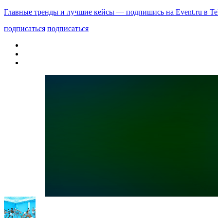
Главные тренды и лучшие кейсы — подпишись на Event.ru в Te
подписаться
подписаться