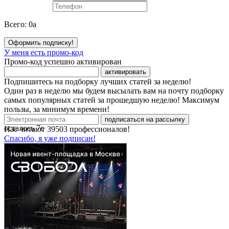
Всего:
0
a
Оформить подписку!
У меня есть промо-код
Промо-код успешно активирован
активировать
Подпишитесь на подборку лучших статей за неделю!
Один раз в неделю мы будем высылать вам на почту подборку
самых популярных статей за прошедшую неделю! Максимум
пользы, за минимум времени!
подписаться на рассылку
осталось
7
с
Нас читают
39503
профессионалов!
Спасибо, я уже подписан!