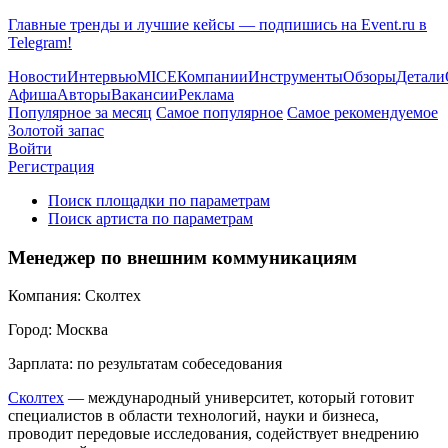
Главные тренды и лучшие кейсы — подпишись на Event.ru в
Telegram!
Новости
Интервью
MICE
Компании
Инструменты
Обзоры
Детали
Афиша
Авторы
Вакансии
Реклама
Популярное за месяц
Самое популярное
Самое рекомендуемое
Золотой запас
Войти
Регистрация
Поиск площадки по параметрам
Поиск артиста по параметрам
Менеджер по внешним коммуникациям
Компания:
Сколтех
Город:
Москва
Зарплата:
по результатам собеседования
Сколтех
— международный университет, который готовит
специалистов в области технологий, науки и бизнеса,
проводит передовые исследования, содействует внедрению