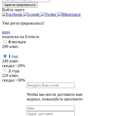
зарегистрироваться
Войти через:
Уже регистрировались?
вход
подписка на Event.ru
6
месяцев
299
a
/мес.
1
год
249
a
/мес.
скидка
~20%
2
года
229
a
/мес.
скидка
~30%
Чтобы мы могли доставить вам
журнал, пожалуйста заполните: