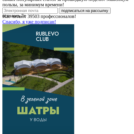
пользы, за минимум времени!
подписаться на рассылку
осталось
7
с
Нас читают
39503
профессионалов!
Спасибо, я уже подписан!