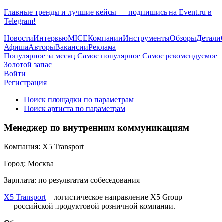
Главные тренды и лучшие кейсы — подпишись на Event.ru в
Telegram!
Новости
Интервью
MICE
Компании
Инструменты
Обзоры
Детали
Афиша
Авторы
Вакансии
Реклама
Популярное за месяц
Самое популярное
Самое рекомендуемое
Золотой запас
Войти
Регистрация
Поиск площадки по параметрам
Поиск артиста по параметрам
Менеджер по внутренним коммуникациям
Компания:
Х5 Transport
Город:
Москва
Зарплата:
по результатам собеседования
Х5 Transport
– логистическое направление X5 Group
— российской продуктовой розничной компании.