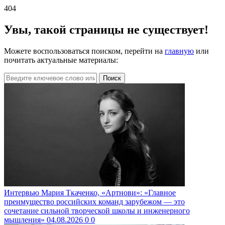
404
Увы, такой страницы не существует!
Можете воспользоваться поиском, перейти на
главную
или
почитать актуальные материалы:
Поиск
Интервью
Мария Ткаченко, «Артнови»: «Главное
преимущество российских команд зарубежом — это
сочетание сильной творческой школы и инженерного
мышления»
04.08.2026
0
0