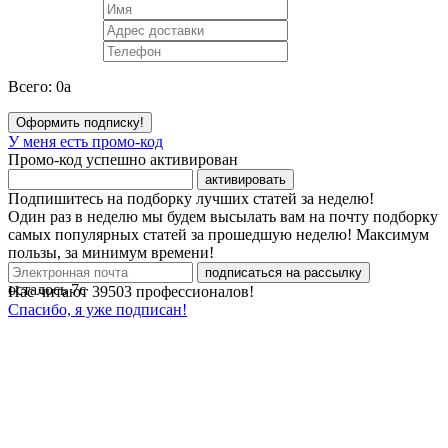
Всего:
0
a
Оформить подписку!
У меня есть промо-код
Промо-код успешно активирован
активировать
Подпишитесь на подборку лучших статей за неделю!
Один раз в неделю мы будем высылать вам на почту подборку
самых популярных статей за прошедшую неделю! Максимум
пользы, за минимум времени!
подписаться на рассылку
осталось
7
с
Нас читают
39503
профессионалов!
Спасибо, я уже подписан!