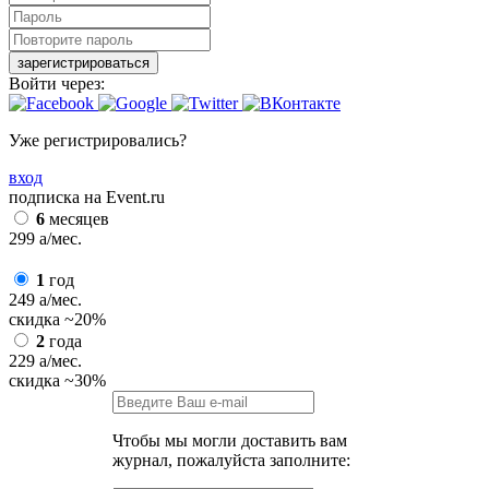
зарегистрироваться
Войти через:
Уже регистрировались?
вход
подписка на Event.ru
6
месяцев
299
a
/мес.
1
год
249
a
/мес.
скидка
~20%
2
года
229
a
/мес.
скидка
~30%
Чтобы мы могли доставить вам
журнал, пожалуйста заполните: