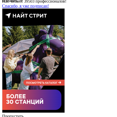
осталось
7
с
Нас читают
39503
профессионалов!
Спасибо, я уже подписан!
Пропустить