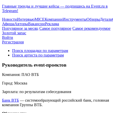
Главные тренды и лучшие кейсы — подпишись на Event.ru в
Telegram!
Новости
Интервью
MICE
Компании
Инструменты
Обзоры
Детали
Афиша
Авторы
Вакансии
Реклама
Популярное за месяц
Самое популярное
Самое рекомендуемое
Золотой запас
Войти
Регистрация
Поиск площадки по параметрам
Поиск артиста по параметрам
Руководитель event-проектов
Компания:
ПАО ВТБ
Город:
Москва
Зарплата:
по результатам собеседования
Банк ВТБ
— системообразующий российский банк, головная
компания Группы ВТБ.