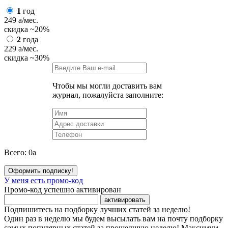
1
год
249
a
/мес.
скидка
~20%
2
года
229
a
/мес.
скидка
~30%
Чтобы мы могли доставить вам
журнал, пожалуйста заполните:
Всего:
0
a
Оформить подписку!
У меня есть промо-код
Промо-код успешно активирован
активировать
Подпишитесь на подборку лучших статей за неделю!
Один раз в неделю мы будем высылать вам на почту подборку
самых популярных статей за прошедшую неделю! Максимум