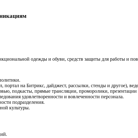
уникациям
кциональной одежды и обуви, средств защиты для работы и пов
политики.
 портал на Битрикс, дайджест, рассылки, стенды и другое), вед
вью, подкасты, прямые трансляции, проморолики, презентации и
ледования удовлетворенности и вовлеченности персонала.
ности подразделения.
ной культуры.
ций.