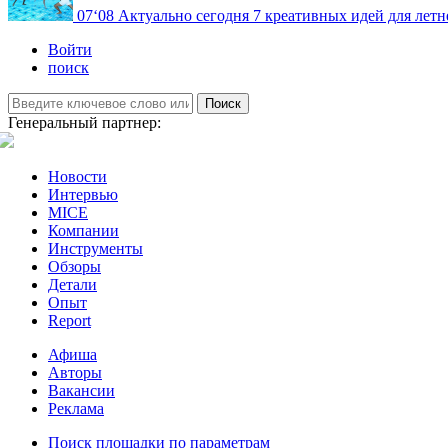
07
‘08
Актуально сегодня
7 креативных идей для летн
Войти
поиск
Поиск
Генеральный партнер:
Новости
Интервью
MICE
Компании
Инструменты
Обзоры
Детали
Опыт
Report
Афиша
Авторы
Вакансии
Реклама
Поиск площадки по параметрам