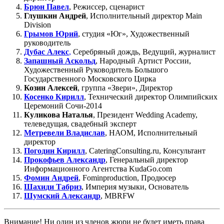
Брюн Павел
, Режиссер, сценарист
Глушкин Андрей
, Исполнительный директор Main
Division
Грымов Юрий
, студия «Юг», Художественный
руководитель
Дубас Алекс
,
Серебряный дождь, Ведущий, журналист
Запашный Аскольд
, Народный Артист России,
Художественный Руководитель Большого
Государственного Московского Цирка
Козин Алексей
, группа «Звери», Директор
Косенко Кирилл
, Технический директор Олимпийских
Церемоний Сочи-2014
Куликова Наталья
, Президент Wedding Academy,
телеведущая, свадебный эксперт
Метревели Владислав
, НАОМ, Исполнительный
директор
Погодин Кирилл
, CateringConsulting.ru, Консультант
Прокофьев Александр
, Генеральный директор
Информационного Агентства KudaGo.com
Фомин Андрей
, Fominproduction, Продюсер
Шахиди Табриз
, Империя музыки, Основатель
Шумский Александр
, MBRFW
Внимание! Ни один из членов жюри не будет иметь права