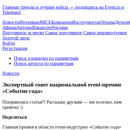
Главные тренды и лучшие кейсы — подпишись на Event.ru в
Telegram!
Новости
Интервью
MICE
Компании
Инструменты
Обзоры
Детали
Афиша
Авторы
Вакансии
Реклама
Популярное за месяц
Самое популярное
Самое рекомендуемое
Золотой запас
Войти
Регистрация
Поиск площадки по параметрам
Поиск артиста по параметрам
Новости
Экспертный совет национальной event-премии
«Событие года»
Понравилась статья?! Расскажи друзьям — им полезно, нам
приятно :)
Поделиться
Главная премия в области event-индустрии «Событие года»