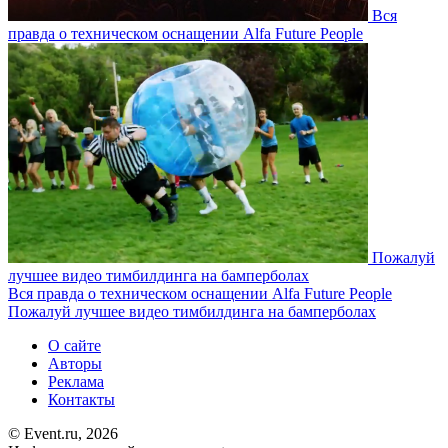
Вся
правда о техническом оснащении Alfa Future People
Пожалуй
лучшее видео тимбилдинга на бамперболах
Вся правда о техническом оснащении Alfa Future People
Пожалуй лучшее видео тимбилдинга на бамперболах
О сайте
Авторы
Реклама
Контакты
© Event.ru, 2026