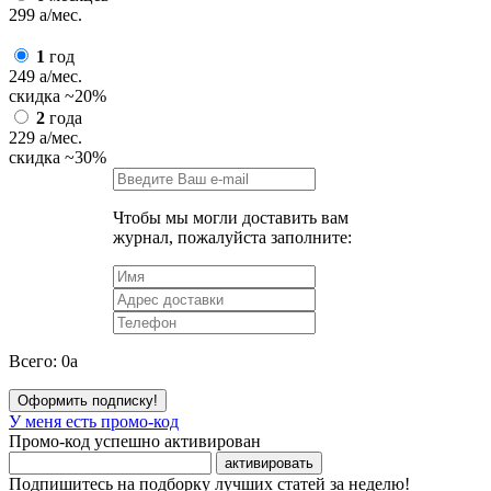
299
a
/мес.
1
год
249
a
/мес.
скидка
~20%
2
года
229
a
/мес.
скидка
~30%
Чтобы мы могли доставить вам
журнал, пожалуйста заполните:
Всего:
0
a
Оформить подписку!
У меня есть промо-код
Промо-код успешно активирован
активировать
Подпишитесь на подборку лучших статей за неделю!