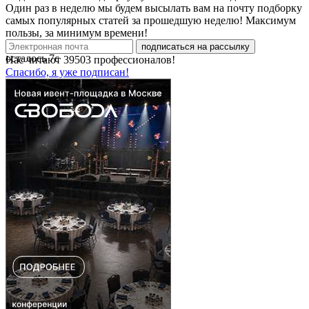
Один раз в неделю мы будем высылать вам на почту подборку
самых популярных статей за прошедшую неделю! Максимум
пользы, за минимум времени!
подписаться на рассылку
осталось
7
с
Нас читают
39503
профессионалов!
Спасибо, я уже подписан!