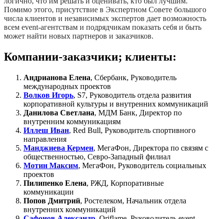
логично, что им решать и оценивать, кто был лучшим.
Помимо этого, присутствие в Экспертном Совете большого
числа клиентов и независимых экспертов дает возможность
всем event-агентствам и подрядчикам показать себя и быть
может найти новых партнеров и заказчиков.
Компании-заказчики; клиенты:
Андрианова Елена
, Сбербанк, Руководитель
международных проектов
Волков Игорь
, S7, Руководитель отдела развития
корпоративной культуры и внутренних коммуникаций
Данилова Светлана
, МДМ Банк, Директор по
внутренним коммуникациям
Иллеш Иван
, Red Bull, Руководитель спортивного
направления
Манджиева Кермен
, МегаФон, Директора по связям с
общественностью, Севро-Западный филиал
Мотин Максим
, МегаФон, Руководитель социальных
проектов
Пилипенко Елена
, РЖД, Корпоративные
коммуникации
Попов Дмитрий
, Ростелеком, Начальник отдела
внутренних коммуникаций
Сафонов Александр
, Oriflame, Руководитель event-